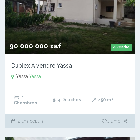
90 000 000 xaf
A vendre
Duplex A vendre Yassa
Yassa
Yassa
4
4 Douches
450
m²
Chambres
2 ans depuis
J'aime