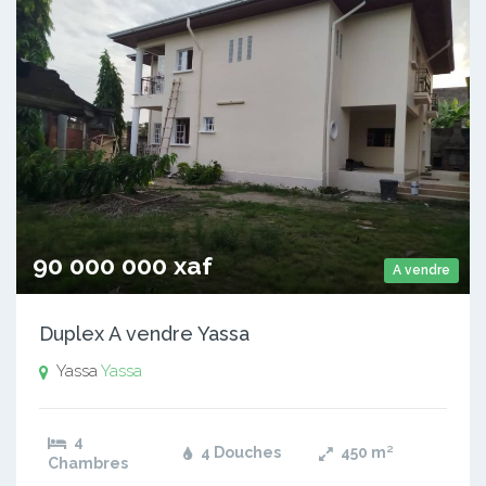
90 000 000 xaf
A vendre
Duplex A vendre Yassa
Yassa
Yassa
4
4 Douches
450
m²
Chambres