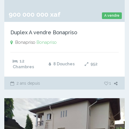
900 000 000 xaf
A vendre
Duplex A vendre Bonapriso
Bonapriso
Bonapriso
12
8 Douches
952
Chambres
2 ans depuis
1