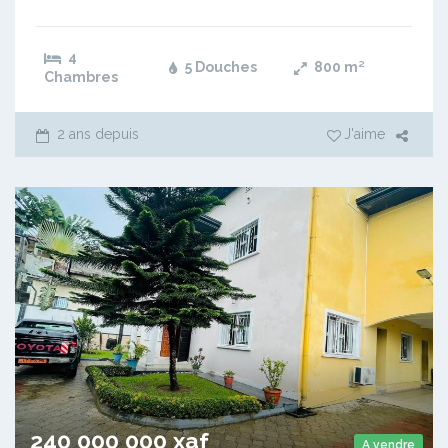
4
5 Douches
800
m²
Chambres
2 ans depuis
J'aime
240 000 000 xaf
A vendre