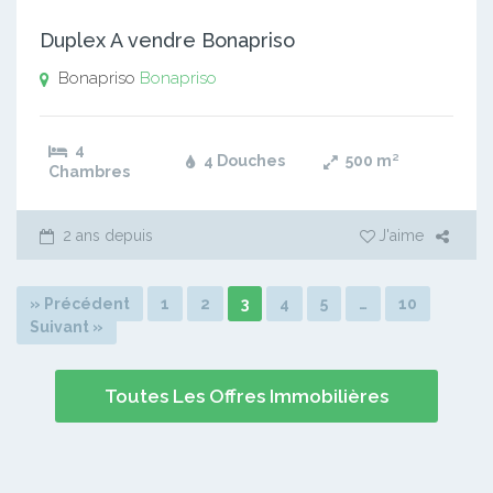
Duplex A vendre Bonapriso
Bonapriso
Bonapriso
4
4 Douches
500
m²
Chambres
2 ans depuis
J'aime
» Précédent
1
2
3
4
5
…
10
Suivant »
Toutes Les Offres Immobilières