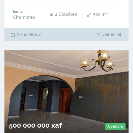
4
4 Douches
500
m²
Chambres
2 ans depuis
J'aime
500 000 000 xaf
A vendre