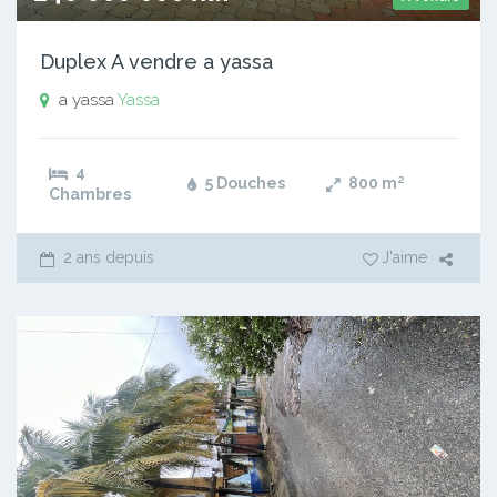
Duplex A vendre a yassa
a yassa
Yassa
4
5 Douches
800
m²
Chambres
2 ans depuis
J'aime