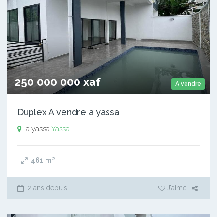
250 000 000 xaf
A vendre
Duplex A vendre a yassa
a yassa
Yassa
461
m²
2 ans depuis
J'aime