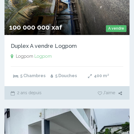
100 000 000 xaf
A vendre
Duplex A vendre Logpom
Logpom
Logpom
5 Chambres
5 Douches
400
m²
2 ans depuis
J'aime