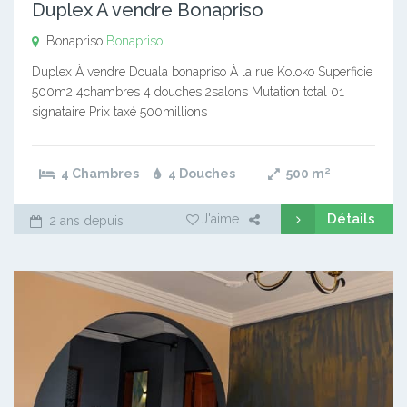
Duplex A vendre Bonapriso
Bonapriso
Bonapriso
Duplex À vendre Douala bonapriso À la rue Koloko Superficie
500m2 4chambres 4 douches 2salons Mutation total 01
signataire Prix taxé 500millions
4 Chambres
4 Douches
500
m²
Détails
J'aime
2 ans depuis