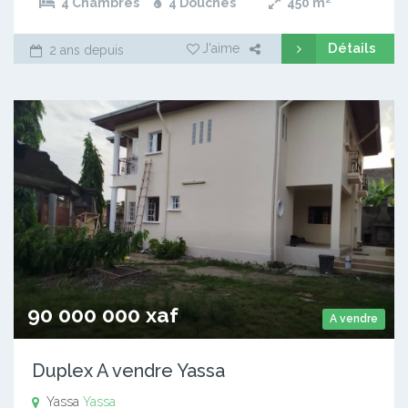
4 Chambres
4 Douches
450
m²
Détails
J'aime
2 ans depuis
90 000 000 xaf
A vendre
Duplex A vendre Yassa
Yassa
Yassa