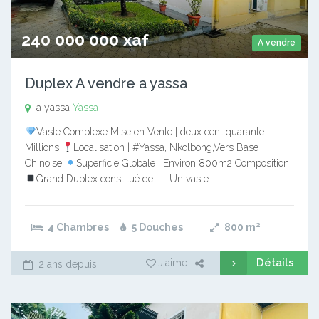
240 000 000 xaf
A vendre
Duplex A vendre a yassa
a yassa
Yassa
Vaste Complexe Mise en Vente | deux cent quarante
Millions
Localisation | #Yassa, Nkolbong,Vers Base
Chinoise
Superficie Globale | Environ 800m2 Composition
Grand Duplex constitué de : – Un vaste…
4 Chambres
5 Douches
800
m²
Détails
J'aime
2 ans depuis