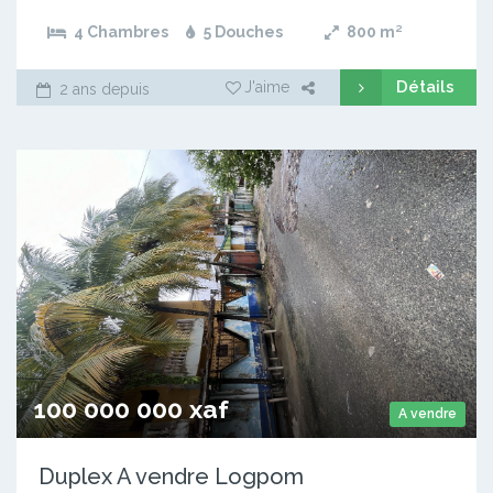
4 Chambres
5 Douches
800
m²
Détails
J'aime
2 ans depuis
100 000 000 xaf
A vendre
Duplex A vendre Logpom