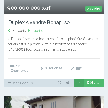
900 000 000 xaf
A vendre
Duplex A vendre Bonapriso
Bonapriso
Bonapriso
2 Duplex à vendre à bonapriso très bien placé Sur 833m2 le
terrain est sur 952m2 Surtout n hésitez pas d appeler
696420521 Pour plus d information Et bien d…
12
8 Douches
952
Chambres
Détails
1
2 ans depuis