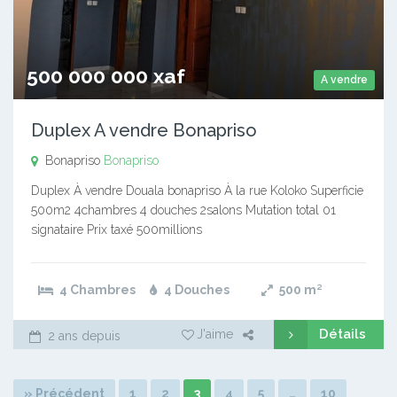
500 000 000 xaf
A vendre
Duplex A vendre Bonapriso
Bonapriso
Bonapriso
Duplex À vendre Douala bonapriso À la rue Koloko Superficie
500m2 4chambres 4 douches 2salons Mutation total 01
signataire Prix taxé 500millions
4 Chambres
4 Douches
500
m²
Détails
J'aime
2 ans depuis
» Précédent
1
2
3
4
5
…
10