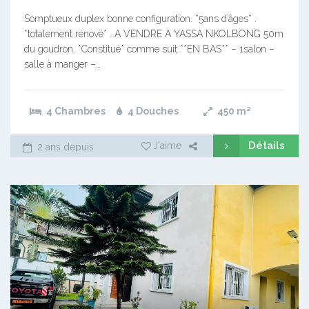
Somptueux duplex bonne configuration. *5ans d’âges* .
*totalement rénové* . A VENDRE À YASSA NKOLBONG 50m
du goudron. *Constitué* comme suit **EN BAS** – 1salon –
salle à manger –…
4 Chambres
4 Douches
450
m²
Détails
J'aime
2 ans depuis