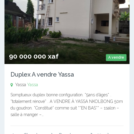
90 000 000 xaf
A vendre
Duplex A vendre Yassa
Yassa
Yassa
Somptueux duplex bonne configuration. *5ans d’âges* .
*totalement rénové* . A VENDRE À YASSA NKOLBONG 50m
du goudron. *Constitué* comme suit **EN BAS** – 1salon –
salle à manger –…