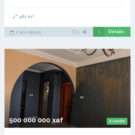
461
m²
Détails
1
2 ans depuis
500 000 000 xaf
A vendre