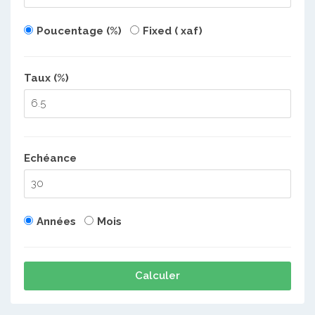
Poucentage (%)
Fixed ( xaf)
Taux (%)
Echéance
Années
Mois
Calculer