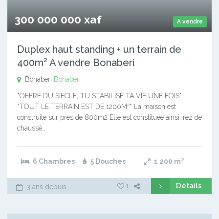
300 000 000 xaf
A vendre
Duplex haut standing + un terrain de
400m² A vendre Bonaberi
Bonaberi
Bonaberi
*OFFRE DU SIÈCLE, TU STABILISE TA VIE UNE FOIS*
*TOUT LE TERRAIN EST DE 1200M²* La maison est
construite sur pres de 800m2 Elle est constituée ainsi: rez de
chaussé…
6 Chambres
5 Douches
1 200
m²
Détails
1
3 ans depuis