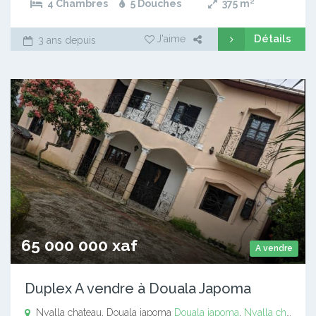
4 Chambres
5 Douches
375
m²
Détails
J'aime
3 ans depuis
65 000 000 xaf
A vendre
Duplex A vendre à Douala Japoma
Nyalla chateau, Douala japoma
Douala japoma
,
Nyalla chateau