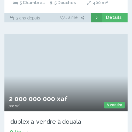
5 Chambres
5 Douches
400
m²
Détails
J'aime
3 ans depuis
2 000 000 000 xaf
A vendre
par m²
duplex a-vendre à douala
Douala