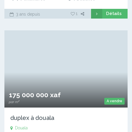
Détails
1
3 ans depuis
175 000 000 xaf
A vendre
par m²
duplex à douala
Douala