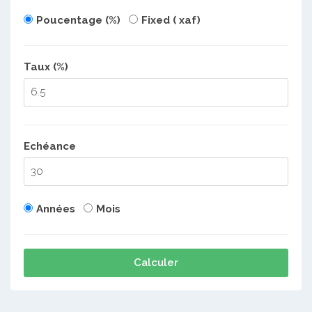
Poucentage (%)
Fixed ( xaf)
Taux (%)
Echéance
Années
Mois
Calculer