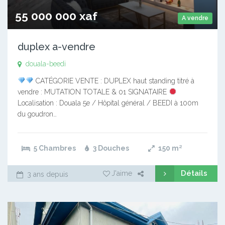
55 000 000 xaf
A vendre
duplex a-vendre
douala-beedi
CATÉGORIE VENTE : DUPLEX haut standing titré à
vendre : MUTATION TOTALE & 01 SIGNATAIRE
Localisation : Douala 5e / Hôpital général / BEEDI à 100m
du goudron…
5 Chambres
3 Douches
150
m²
Détails
J'aime
3 ans depuis