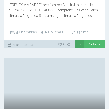
*TRIPLEX À VENDRE* sise à entrée Construit sur un site de
650m2. 1/ REZ-DE-CHAUSSÉE comprend: * 1 Grand Salon
climatisé * 1 grande Salle à manger climatisé * 1 grande…
5 Chambres
6 Douches
750
m²
Détails
1
3 ans depuis