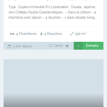
Type : Duplex,Immeuble R+1 Localisation : Douala, Japoma,
vers Château Nyalla Caracteristiques : – Dans la clôture – 4
chambres avec balcon – 4 douches – 1 salon double living…
4 Chambres
4 Douches
530
m²
Détails
J'aime
3 ans depuis