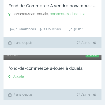
F
ond de Commerce A vendre bonamoussadi douala
bonamoussadi douala,
bonamoussadi douala
1 Chambres
2 Douches
58
m²
3 ans depuis
J'aime
45 000 000 xaf
A louer
par mois
fond-de-commerce a-louer à douala
Douala
3 ans depuis
J'aime
4 500 000 xaf