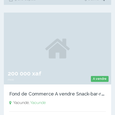
200 000 xaf
A vendre
mois
F
ond de Commerce A vendre Snack-bar-restaurant
Yaoundé,
Yaoundé