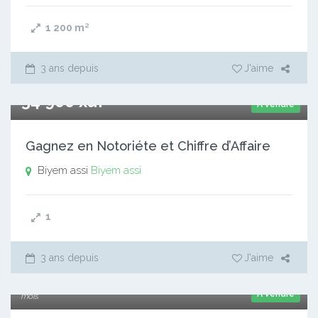
1 200
m²
3 ans depuis
J'aime
54 900 xaf
A vendre
Gagnez en Notoriéte et Chiffre d’Affaire
Biyem assi
Biyem assi
1
3 ans depuis
J'aime
30 000 000 xaf
A vendre
mois