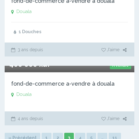
fond-de-commerce a-vendre à douala
Douala
1 Douches
3 ans depuis
J'aime
400 000 xaf
A vendre
fond-de-commerce a-vendre à douala
Douala
4 ans depuis
J'aime
» Précédent
1
2
3
4
5
…
11