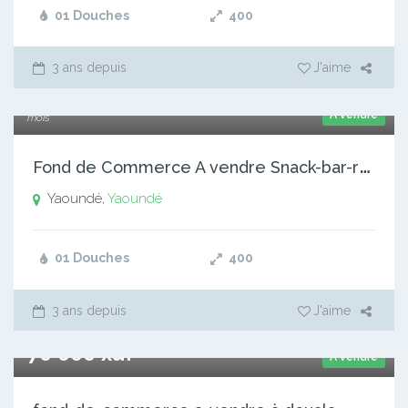
01 Douches
400
3 ans depuis
J'aime
200 000 xaf
A vendre
mois
F
ond de Commerce A vendre Snack-bar-restaurant
Yaoundé,
Yaoundé
01 Douches
400
3 ans depuis
J'aime
70 000 xaf
A vendre