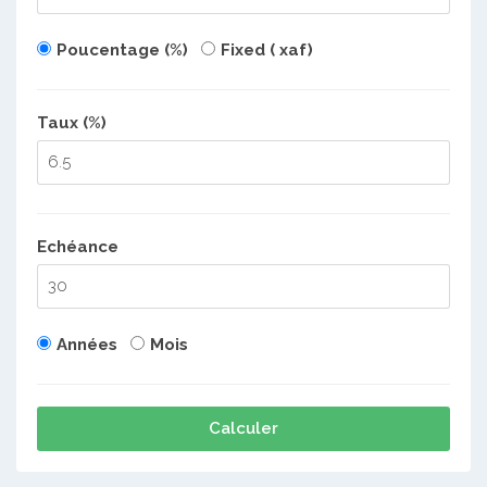
Poucentage (%)
Fixed ( xaf)
Taux (%)
Echéance
Années
Mois
Calculer