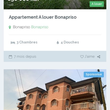
A louer
mois
Appartement A louer Bonapriso
Bonapriso
Bonapriso
3 Chambres
4 Douches
7 mois depuis
J'aime
Sponsorisé