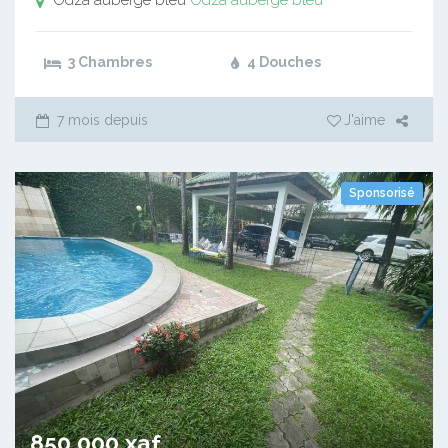
Odza auberge bleu
Odza auberge bleu
3 Chambres
4 Douches
7 mois depuis
J'aime
Sponsorisé
850 000 xaf