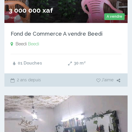
3 000 000 xaf
A vendre
mois
Fond de Commerce A vendre Beedi
Beedi
Beedi
01 Douches
30
m²
2 ans depuis
J'aime