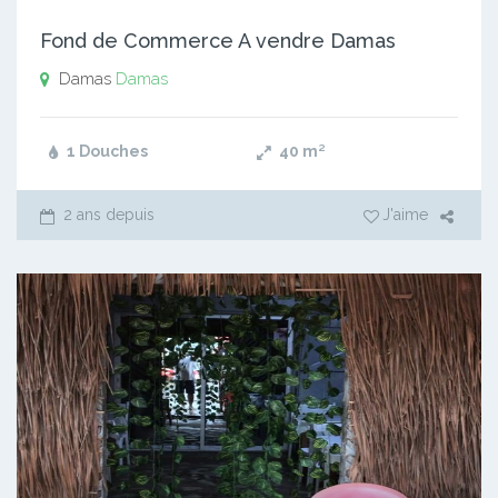
Fond de Commerce A vendre Damas
Damas
Damas
1 Douches
40
m²
2 ans depuis
J'aime