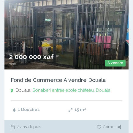
2 000 000 xaf
A vendre
mois
Fond de Commerce A vendre Douala
Douala,
Bonaberi entrée école château
,
Douala
1 Douches
15
m²
2 ans depuis
J'aime