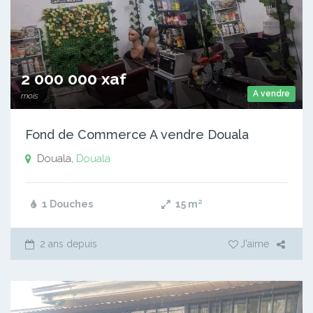
2 000 000 xaf
A vendre
mois
Fond de Commerce A vendre Douala
Douala,
Douala
1 Douches
15
m²
2 ans depuis
J'aime