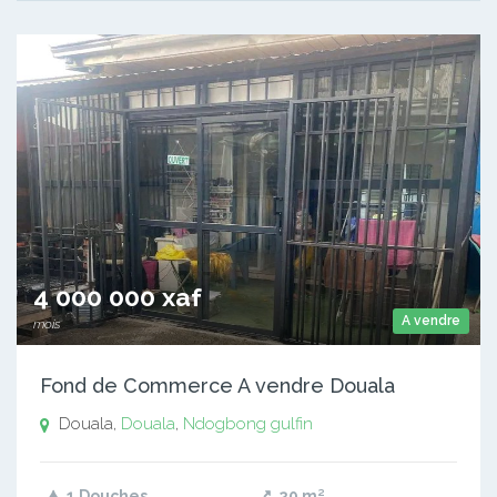
4 000 000 xaf
A vendre
mois
Fond de Commerce A vendre Douala
Douala,
Douala
,
Ndogbong gulfin
1 Douches
20
m²