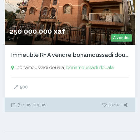
250 000 000 xaf
A vendre
m²
Immeuble R+ A vendre bonamoussadi douala
bonamoussadi douala,
bonamoussadi douala
500
7 mois depuis
J'aime