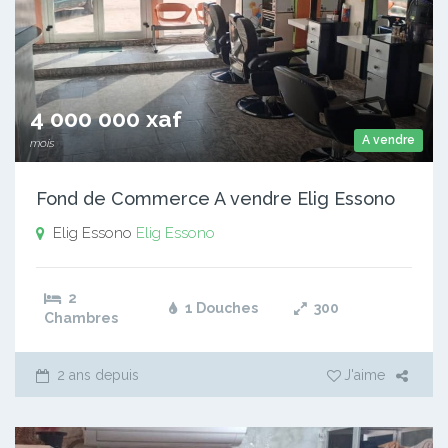
4 000 000 xaf
A vendre
mois
Fond de Commerce A vendre Elig Essono
Elig Essono
Elig Essono
2
1 Douches
300
Chambres
2 ans depuis
J'aime