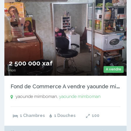
2 500 000 xaf
A vendre
mois
F
ond de Commerce A vendre yaounde mimboman
yaounde mimboman,
yaounde mimboman
1 Chambres
1 Douches
100