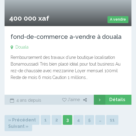
400 000 xaf
A vendre
fond-de-commerce a-vendre à douala
Douala
Remboursement des travaux d’une boutique localisation
Bonamoussadi Très bien placé idéal pour tout business Au
rez-de chaussée avec mezzanine Loyer mensuel 100mil
Reste de mois 6 mois Caution 1 millions…
Détails
J'aime
4 ans depuis
» Précédent
1
2
3
4
5
…
11
Suivant »