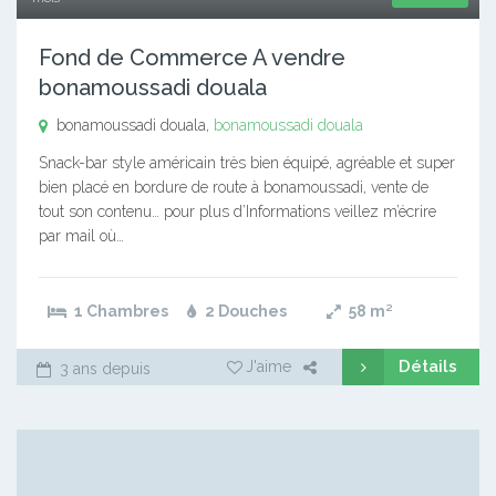
Fond de Commerce A vendre
bonamoussadi douala
bonamoussadi douala,
bonamoussadi douala
Snack-bar style américain très bien équipé, agréable et super
bien placé en bordure de route à bonamoussadi, vente de
tout son contenu… pour plus d’Informations veillez m’écrire
par mail où…
1 Chambres
2 Douches
58
m²
Détails
J'aime
3 ans depuis