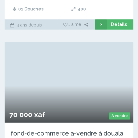
01 Douches
400
Détails
J'aime
3 ans depuis
70 000 xaf
A vendre
fond-de-commerce a-vendre à douala