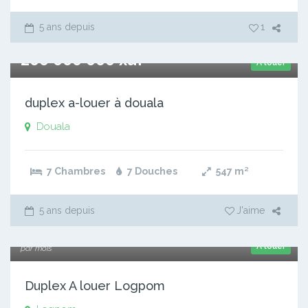
5 ans depuis
1
200 000 000 xaf
A louer
duplex a-louer à douala
Douala
7 Chambres
7 Douches
547
m²
5 ans depuis
J'aime
250 000 xaf
A louer
par mois
Duplex A louer Logpom