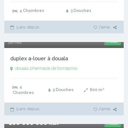
4 Chambres
3 Douches
5 ans depuis
J'aime
940 000 xaf
A louer
par mois
duplex a-louer à douala
douala pharmacie de bonapriso
4
5 Douches
800
m²
Chambres
5 ans depuis
J'aime
100 000 000 xaf
A louer