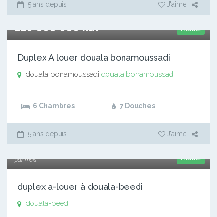
5 ans depuis
J'aime
110 000 000 xaf
A louer
Duplex A louer douala bonamoussadi
douala bonamoussadi
douala bonamoussadi
6 Chambres
7 Douches
5 ans depuis
J'aime
180 000 xaf
A louer
par mois
duplex a-louer à douala-beedi
douala-beedi