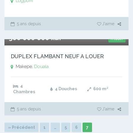
Logpom
5 ans depuis
J'aime
300 000 000 xaf
A louer
DUPLEX FLAMBANT NEUF A LOUER
Makepe,
Douala
4
4 Douches
600
m²
Chambres
5 ans depuis
J'aime
» Précédent
1
…
5
6
7