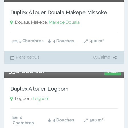
Duplex A louer Douala Makepe Missoke
Douala, Makepe,
Makepe
Douala
5 Chambres
4 Douches
400
m²
5 ans depuis
J'aime
350 000 xaf
A louer
Duplex A louer Logpom
Logpom
Logpom
4
4 Douches
500
m²
Chambres