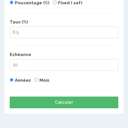
Poucentage (%)
Fixed ( xaf)
Taux (%)
Echéance
Années
Mois
Calculer