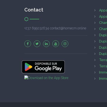
Contact
Appa
Appa
Cham
+237 695032634 contact@homecm.online
Cham
Dupl
Dupl
Dupl
Dupl
Terr
Terr
Imme
Imme