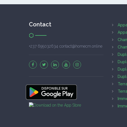
Contact
Appa
Appa
Cham
+237 695032634 contact@homecm.online
Cham
Dupl
Dupl
Dupl
Dupl
Terr
Terr
Imme
Imme