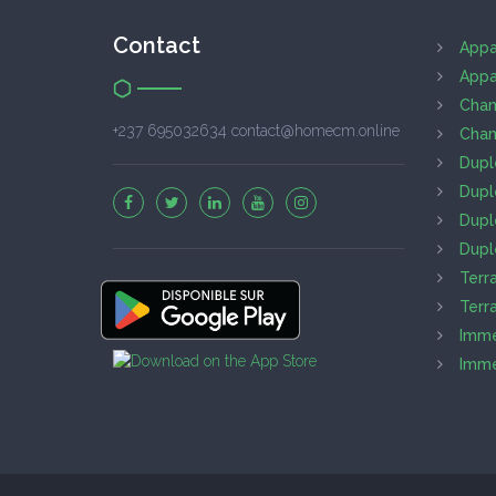
Contact
Appa
Appa
Cham
+237 695032634 contact@homecm.online
Cham
Dupl
Dupl
Dupl
Dupl
Terr
Terr
Imme
Imme