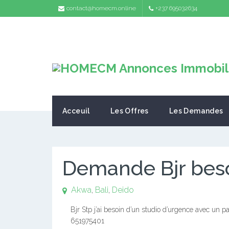
contact@homecm.online
+237 695032634
Acceuil
Les Offres
Les Demandes
Demande Bjr beso
Akwa
,
Bali
,
Deido
Bjr Stp j’ai besoin d’un studio d’urgence avec un 
651975401