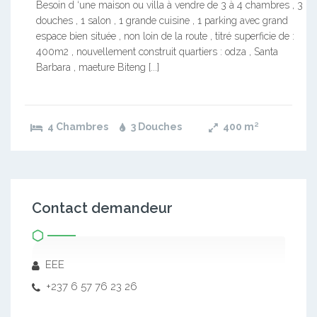
Besoin d ‘une maison ou villa à vendre de 3 à 4 chambres , 3
douches , 1 salon , 1 grande cuisine , 1 parking avec grand
espace bien située , non loin de la route , titré superficie de :
400m2 , nouvellement construit quartiers : odza , Santa
Barbara , maeture Biteng [...]
4 Chambres
3 Douches
400
m²
Contact demandeur
EEE
+237 6 57 76 23 26