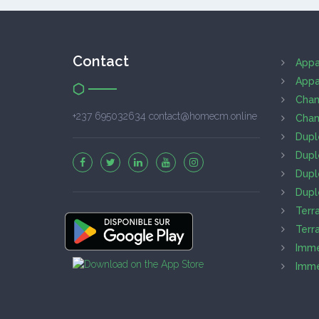
Contact
Appa
Appa
Cham
+237 695032634 contact@homecm.online
Cham
Dupl
Dupl
Dupl
Dupl
Terr
Terr
Imme
Imme