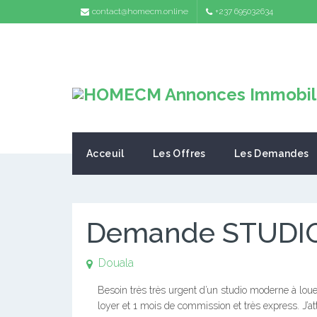
contact@homecm.online
+237 695032634
Acceuil
Les Offres
Les Demandes
Demande STUDI
Douala
Besoin très très urgent d’un studio moderne à lo
loyer et 1 mois de commission et très express. J’atte