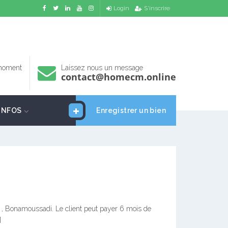
Login
S'inscrire
 moment
Laissez nous un message
contact@homecm.online
INFOS
Enregistrer un bien
 , Bonamoussadi. Le client peut payer 6 mois de
]