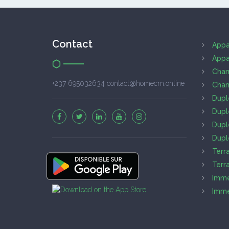
Contact
Appa
Appa
Cham
+237 695032634 contact@homecm.online
Cham
Dupl
Dupl
Dupl
Dupl
Terr
Terr
Imme
Imme