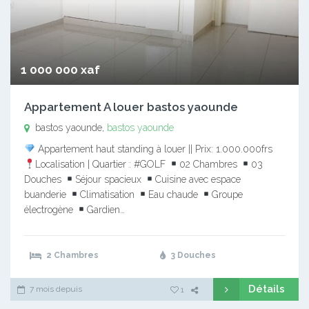
1 000 000 xaf
Appartement A louer bastos yaounde
bastos yaounde,
bastos yaounde
Appartement haut standing à louer || Prix: 1.000.000frs
Localisation | Quartier : #GOLF
02 Chambres
03
Douches
Séjour spacieux
Cuisine avec espace
buanderie
Climatisation
Eau chaude
Groupe
électrogène
Gardien…
2 Chambres
3 Douches
Détails
7 mois depuis
1