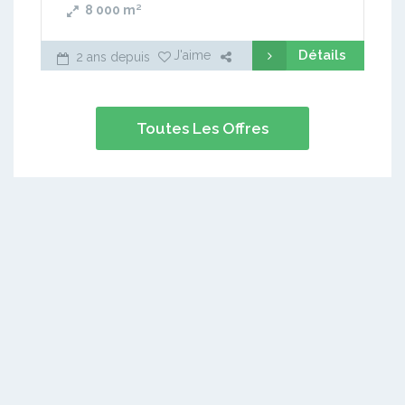
8 000
m²
Détails
J'aime
2 ans depuis
Toutes Les Offres