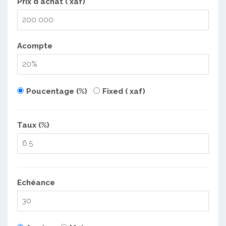
Prix d'achat ( xaf)
Acompte
Poucentage (%)
Fixed ( xaf)
Taux (%)
Echéance