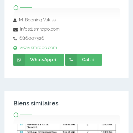
M. Bogning Vakiss
infos@smitopo.com
686007526
www.smitopo.com
WhatsApp 1
Call 1
Biens similaires