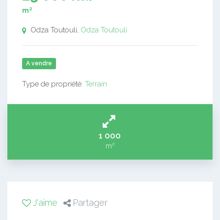
m²
Odza Toutouli,
Odza Toutouli
A vendre
Type de propriété:
Terrain
1 000
m²
J'aime
Partager