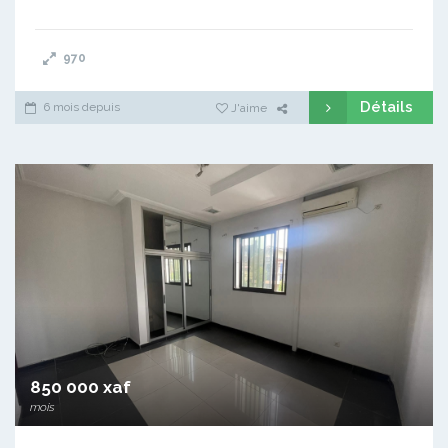
970
Détails
6 mois depuis
J'aime
850 000 xaf
mois