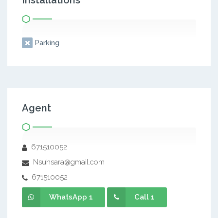
Installations
Parking
Agent
671510052
Nsuhsara@gmail.com
671510052
WhatsApp 1
Call 1