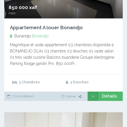
850 000 xaf
mois
Appartement A louer Bonandjo
Bonandjo
Bonandjo
Magnifique et vaste appartement 03 chambres disponible à
BONANDJO DLA1 03 chambre 03 douches 01 vaste salon
01 très vaste cuisine Balcons buanderie Groupe électrogène
Parking forage gardin Prx: 850.000Fr…
3 Chambres
3 Douches
Détails
7 mois depuis
J'aime