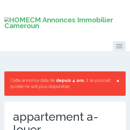
×
Cette annonce date de
depuis 4 ans
, il se pourrait
qu'elle ne soit plus disponible.
appartement a-
louer