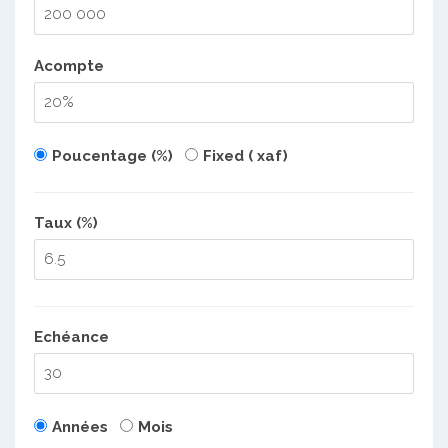
Acompte
Poucentage (%)
Fixed ( xaf)
Taux (%)
Echéance
Années
Mois