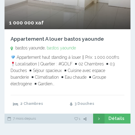
1 000 000 xaf
Appartement A louer bastos yaounde
bastos yaounde,
bastos yaounde
Appartement haut standing à louer || Prix: 1.000.000frs
Localisation | Quartier : #GOLF
02 Chambres
03
Douches
Séjour spacieux
Cuisine avec espace
buanderie
Climatisation
Eau chaude
Groupe
électrogène
Gardien…
2 Chambres
3 Douches
Détails
7 mois depuis
1