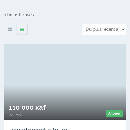
1 biens trouvés
110 000 xaf
A louer
par mois
appartement a-louer