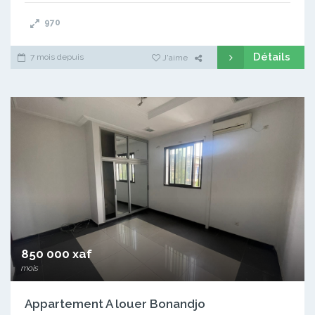
970
Détails
7 mois depuis
J'aime
850 000 xaf
mois
Appartement A louer Bonandjo