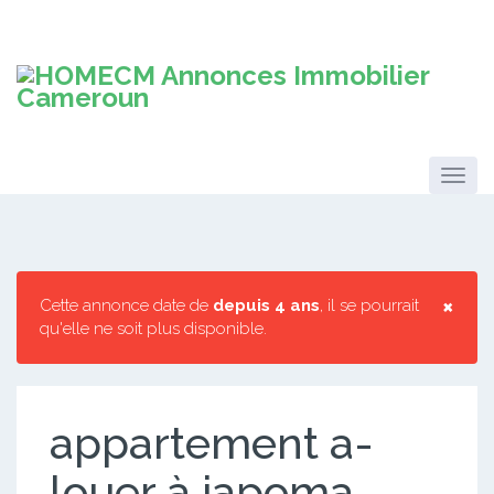
×
Cette annonce date de
depuis 4 ans
, il se pourrait
qu'elle ne soit plus disponible.
appartement a-
louer à japoma