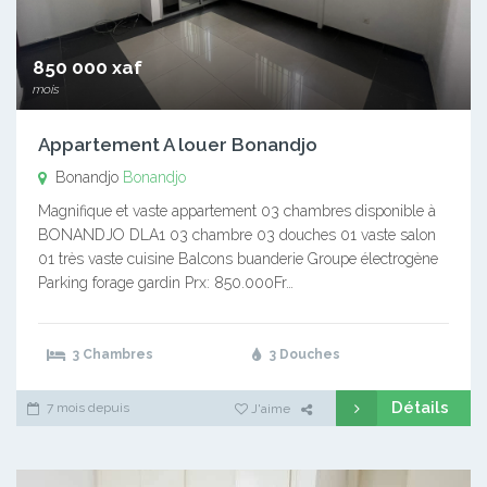
850 000 xaf
mois
Appartement A louer Bonandjo
Bonandjo
Bonandjo
Magnifique et vaste appartement 03 chambres disponible à
BONANDJO DLA1 03 chambre 03 douches 01 vaste salon
01 très vaste cuisine Balcons buanderie Groupe électrogène
Parking forage gardin Prx: 850.000Fr…
3 Chambres
3 Douches
Détails
7 mois depuis
J'aime