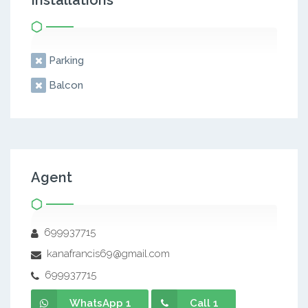
Installations
Parking
Balcon
Agent
699937715
kanafrancis69@gmail.com
699937715
WhatsApp 1
Call 1