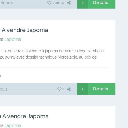
Détails
J'aime
 depuis
n A vendre Japoma
ma
Japoma
 lot de terrain à vendre à japoma derrière collège kamhoua
e 2000m2 avec dossier technique Morcelable, au prix de
errain plat et sec Transaction devant notaire
0
Détails
1
puis
n A vendre Japoma
ma
Japoma