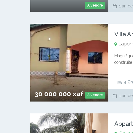
A vendre
1 an de
Villa 
Japo
Magnifique
construite
grande vé
4 C
30 000 000 xaf
A vendre
1 an de
Appart