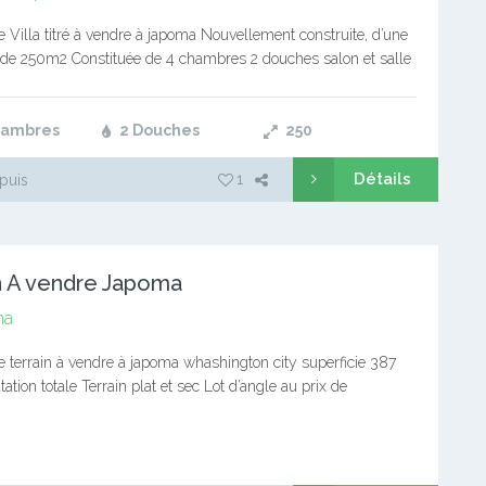
 Villa titré à vendre à japoma Nouvellement construite, d’une
e de 250m2 Constituée de 4 chambres 2 douches salon et salle
cuisine et une dépendance de 3…
hambres
2 Douches
250
Détails
1
puis
n A vendre Japoma
ma
 terrain à vendre à japoma whashington city superficie 387
tion totale Terrain plat et sec Lot d’angle au prix de
2