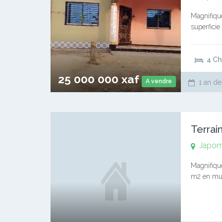
Magnifique
superfici
à manger 
4 C
25 000 000 xaf
A vendre
1 an de
Terrai
Japo
Magnifique
m2 en muta
35000/m