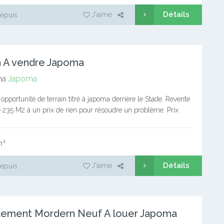
Détails
J'aime
epuis
n A vendre Japoma
ma
Japoma
 opportunité de terrain titré à japoma derrière le Stade. Revente
e 235 M2 à un prix de rien pour résoudre un problème. Prix
CFA non…
m²
Détails
J'aime
epuis
tement Mordern Neuf A louer Japoma