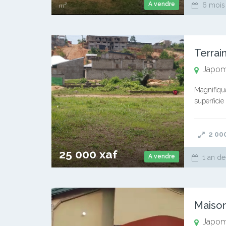
A vendre
6 mois
m²
Terrai
Japo
Magnifique
superfici
25000/m2 T
2 00
25 000 xaf
A vendre
1 an de
Maiso
Japo