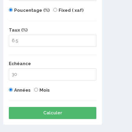
Poucentage (%)
Fixed ( xaf)
Taux (%)
Echéance
Années
Mois
Calculer