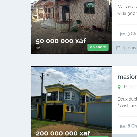
Maison a 
Villa 300m
en vente. 
3 C
50 000 000 xaf
A vendre
4 mois
m²
masio
Japo
Deux duple
Constitué
-02 Cuisi
8 C
200 000 000 xaf