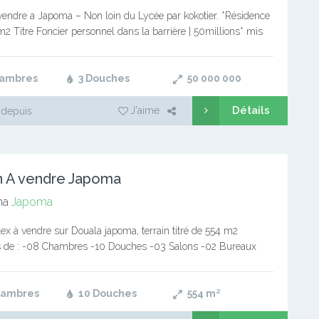
vendre a Japoma – Non loin du Lycée par kokotier. *Résidence
2 Titre Foncier personnel dans la barrière | 50millions* mis
Mutation directe, 1signataire. Ça…
hambres
3 Douches
50 000 000
Détails
J'aime
 depuis
n A vendre Japoma
ma
Japoma
x à vendre sur Douala japoma, terrain titré de 554 m2
s de : -08 Chambres -10 Douches -03 Salons -02 Bureaux
nes -02 Magasins -07 Vérandas -14…
hambres
10 Douches
554
m²