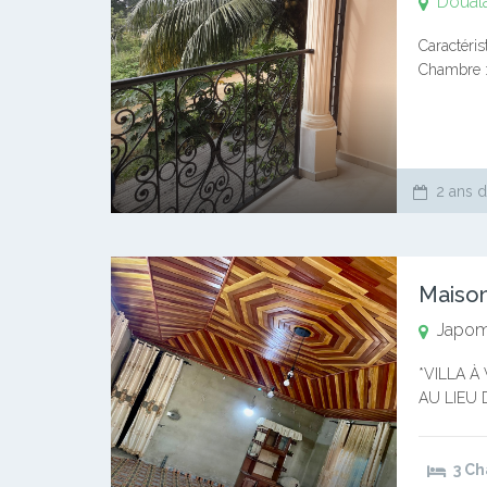
Doual
Caractéris
Chambre : 
Descriptio
2 ans d
Maiso
Japo
*VILLA À
AU LIEU 
MILLIONS
3 C