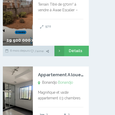
Terrain Titré de 970m² à
vendre à Awae Escalier –
Situé à Manassa, vers
Ngoantet – Non loin de
970
l’Université Catholique –
Encore d’autres Espaces
Disponibles – Terrain Titré –
19 500 000 xaf
…
Détails
6 mois depuis
J'aime
A
ppartement A louer Bonandjo
Bonandjo
Bonandjo
Magnifique et vaste
appartement 03 chambres
disponible à BONANDJO
DLA1 03 chambre 03
3
3