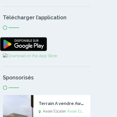
Télécharger l’application
Sponsorisés
T
errain A vendre Awaïe Escalier
Awaïe Escalier
Awaïe Escalier