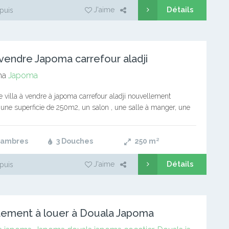
Détails
J'aime
puis
A vendre Japoma carrefour aladji
ma
Japoma
 villa à vendre à japoma carrefour aladji nouvellement
 une superficie de 250m2, un salon , une salle à manger, une
randa avant , une cuisine moderne, une…
hambres
3 Douches
250
m²
Détails
J'aime
puis
ement à louer à Douala Japoma