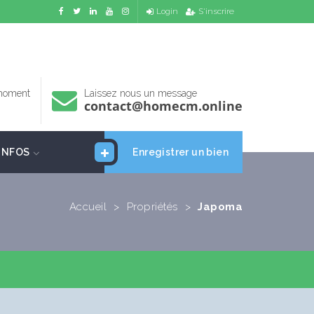
Login
S'inscrire
 moment
Laissez nous un message
contact@homecm.online
INFOS
Enregistrer un bien
Accueil
>
Propriétés
>
Japoma