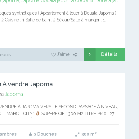
a japoma
,
Japoma
douala japoma cocotier
,
Douala japoma stade
tiques synthétiques ( Appartement à louer à Douala Japoma ):
2 Cuisine : 1 Salle de bain : 2 Séjour/Salle à manger : 1.
n : Niché dans…
Détails
J'aime
epuis
n A vendre Japoma
ma
Japoma
 VENDRE À JAPOMA VERS LE SECOND PASSAGE À NIVEAU,
DIT MAHOL CITY*
SUPERFICIE : 300 M2 TITRÉ PRIX : 27
 FCFA CARACTÉRISTIQUES : –…
hambres
3 Douches
300
m²