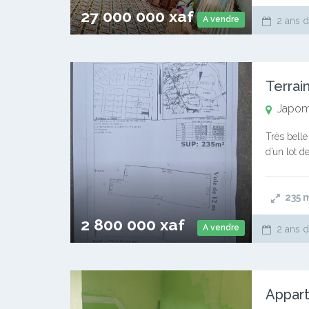
27 000 000 xaf
A vendre
2 ans d
Terrai
Japo
Très belle
d’un lot d
2800000 
235
2 800 000 xaf
A vendre
2 ans d
Appar