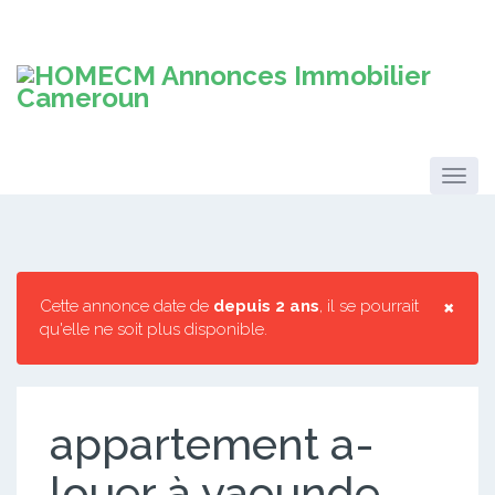
×
Cette annonce date de
depuis 2 ans
, il se pourrait
qu'elle ne soit plus disponible.
appartement a-
louer à yaounde