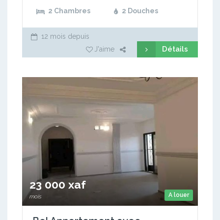
2 Chambres
2 Douches
12 mois depuis
Détails
J'aime
23 000 xaf
A louer
mois