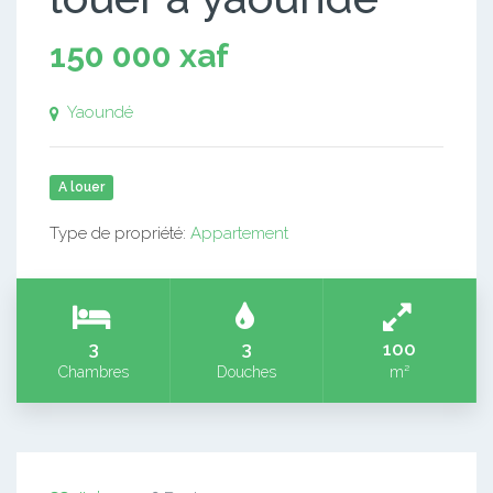
150 000 xaf
Yaoundé
A louer
Type de propriété:
Appartement
3
3
100
Chambres
Douches
m²