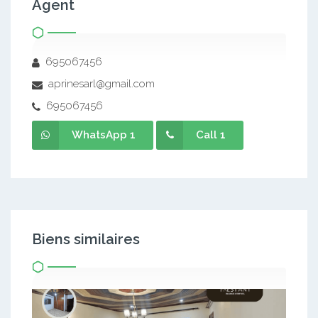
Agent
695067456
aprinesarl@gmail.com
695067456
WhatsApp 1
Call 1
Biens similaires