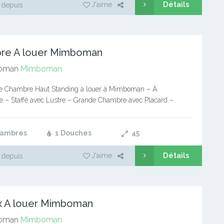
Détails
J'aime
 depuis
re A louer Mimboman
oman
Mimboman
e Chambre Haut Standing à louer à Mimboman – À
e – Staffé avec Lustre – Grande Chambre avec Placard –
vec Rangements – Jolie Douche Prix Mensuel :…
hambres
1 Douches
45
Détails
J'aime
 depuis
x A louer Mimboman
oman
Mimboman