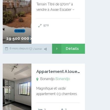
Terrain Titré de 970m² à
vendre à Awae Escalier –
Situé à Manassa, vers
Ngoantet – Non loin de
970
l’Université Catholique –
Encore d’autres Espaces
Disponibles – Terrain Titré –
19 500 000 xaf
…
Détails
6 mois depuis
J'aime
A
ppartement A louer Bonandjo
Bonandjo
Bonandjo
Magnifique et vaste
appartement 03 chambres
disponible à BONANDJO
DLA1 03 chambre 03
3
3