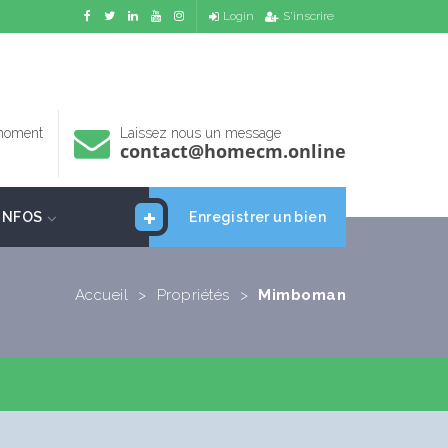
Login
S'inscrire
 moment
Laissez nous un message
contact@homecm.online
INFOS
Enregistrer un bien
Accueil
>
Propriétés
>
Mimboman