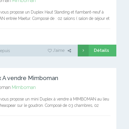
oman
Mimboman
vous propose un Duplex Haut Standing et flambant-neuf à
entrée Maetur. Composé de : 02 salons ( salon de séjour et
nger) et un autre…
Détails
J'aime
epuis
x A vendre Mimboman
oman
Mimboman
vous propose un mini Duplex à vendre à MIMBOMAN au lieu
Sheaspear sur le goudron. Composé de 03 chambres, 02
vec salon climatisé au rez-de-chaussée,…