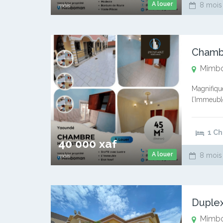
A louer
8 mois
mois
Chamb
Mimb
Magnifiqu
l’Immeubl
Cuisine a
1 C
40 000 xaf
A louer
8 mois
mois
Duple
Mimb