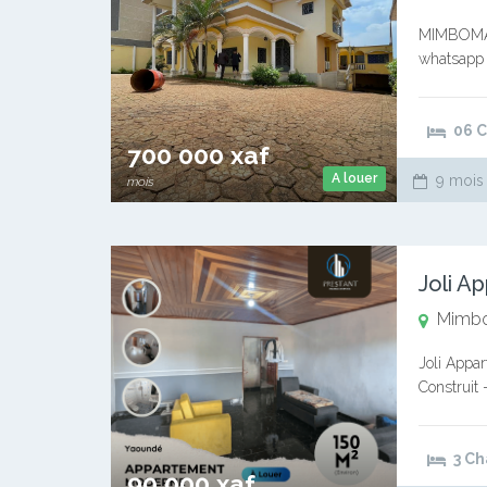
MIMBOMAN
whatsapp :
douches ea
Deux (02)
06 
700 000 xaf
A louer
9 mois
mois
Mimb
Joli Appa
Construit
Douches –
3 C
90 000 xaf