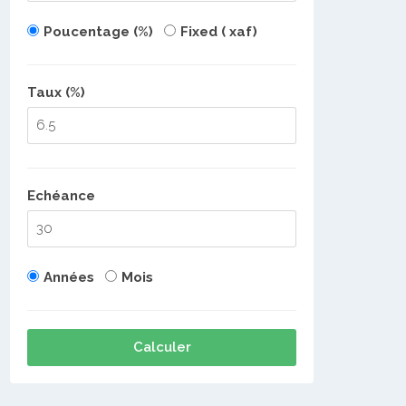
Poucentage (%)
Fixed ( xaf)
Taux (%)
Echéance
Années
Mois
Calculer