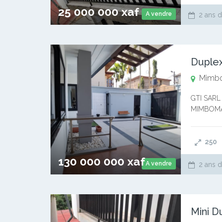
25 000 000 xaf
A vendre
2 ans d
Duple
Mimb
GTI SARL 
MIMBOMAN 
salle à ma
250
130 000 000 xaf
A vendre
2 ans d
Mini 