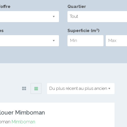
offre
Quartier
Tout
es
Superficie (m²)
Du plus récent au plus ancien
A louer Mimboman
oman
Mimboman