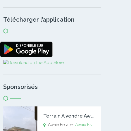
Télécharger l’application
Sponsorisés
T
errain A vendre Awaïe Escalier
Awaïe Escalier
Awaïe Escalier