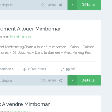
Détails
J'aime
 depuis
tement A louer Mimboman
oman
Mimboman
nt Moderne 03Cham à louer à Mimboman – Salon – Cuisine
bres – 02 Douches – Dans la Barrière – Avec Parking Prix
 70.000Frc PRESTANT, une…
hambres
2 Douches
95
m²
Détails
J'aime
 depuis
x A vendre Mimboman