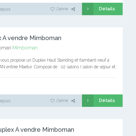
Détails
J'aime
epuis
x A vendre Mimboman
oman
Mimboman
vous propose un Duplex Haut Standing et flambant-neuf à
entrée Maetur. Composé de : 02 salons ( salon de séjour et
nger) et un autre…
Détails
J'aime
epuis
Duplex A vendre Mimboman