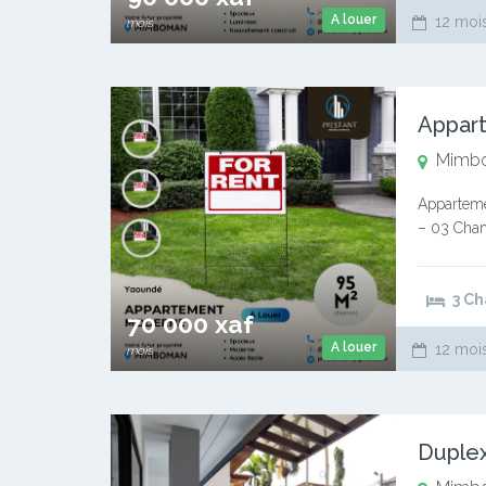
A louer
12 mois
mois
Appar
Mimb
Apparteme
– 03 Cham
Mensuel :
3 C
70 000 xaf
A louer
12 mois
mois
Duple