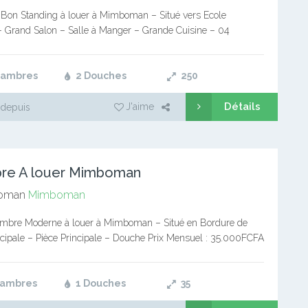
a Bon Standing à louer à Mimboman – Situé vers Ecole
– Grand Salon – Salle à Manger – Grande Cuisine – 04
avec Placards – 02…
hambres
2 Douches
250
Détails
J'aime
depuis
re A louer Mimboman
oman
Mimboman
mbre Moderne à louer à Mimboman – Situé en Bordure de
ncipale – Pièce Principale – Douche Prix Mensuel : 35.000FCFA
emandé : 08 Mois PRESTANT, une…
hambres
1 Douches
35