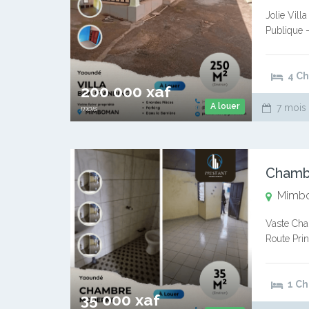
Jolie Vill
Publique 
Chambres 
4 C
200 000 xaf
A louer
7 mois 
mois
Chamb
Mimb
Vaste Cha
Route Pri
Avance D
1 C
35 000 xaf