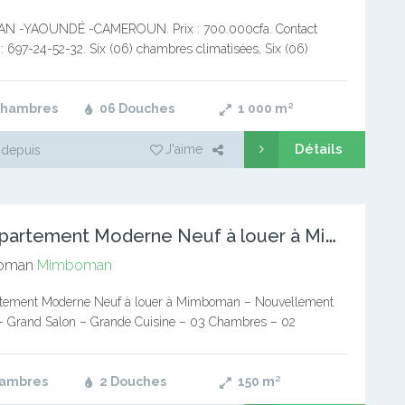
 -YAOUNDÉ -CAMEROUN. Prix : 700.000cfa. Contact
 697-24-52-32. Six (06) chambres climatisées, Six (06)
u chaude, Quatre (04) séjours climatisés, Salle à manger,
 cuisines moderne,…
Chambres
06 Douches
1 000
m²
Détails
J'aime
 depuis
J
oli Appartement Moderne Neuf à louer à Mimboman
oman
Mimboman
rtement Moderne Neuf à louer à Mimboman – Nouvellement
 – Grand Salon – Grande Cuisine – 03 Chambres – 02
 250Frc en Moto, en partant du…
hambres
2 Douches
150
m²