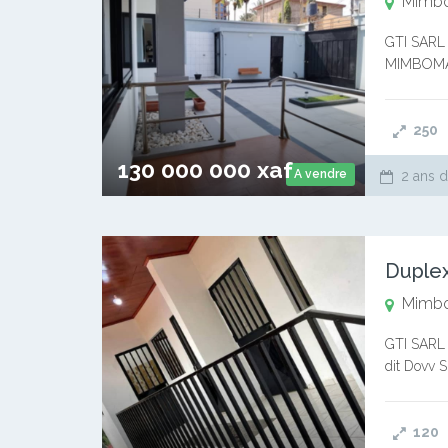
Mimb
GTI SARL 
MIMBOMAN 
salle à ma
250
130 000 000 xaf
A vendre
2 ans d
Duple
Mimb
GTI SARL 
dit Dovv 
douches a
120