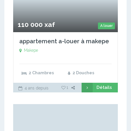
110 000 xaf
A louer
appartement a-louer à makepe
Makepe
2 Chambres
2 Douches
Détails
1
4 ans depuis