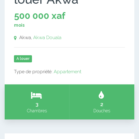
500 000 xaf
mois
Akwa,
Akwa
Douala
A louer
Type de propriété:
Appartement
3
2
Chambres
Douches