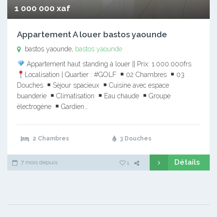
1 000 000 xaf
Appartement A louer bastos yaounde
bastos yaounde,
bastos yaounde
Appartement haut standing à louer || Prix: 1.000.000frs
Localisation | Quartier : #GOLF
02 Chambres
03
Douches
Séjour spacieux
Cuisine avec espace
buanderie
Climatisation
Eau chaude
Groupe
électrogène
Gardien…
2 Chambres
3 Douches
Détails
7 mois depuis
1