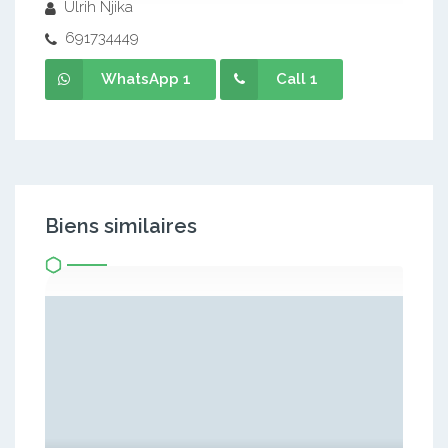
Ulrih Njika
691734449
WhatsApp 1
Call 1
Biens similaires