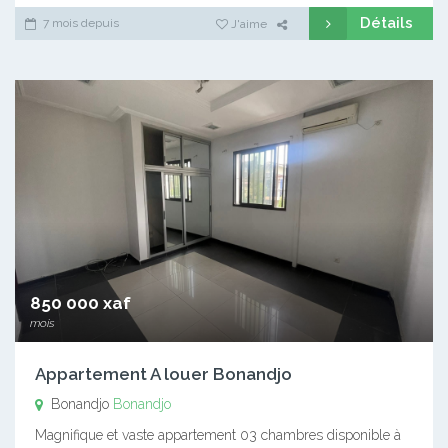
Détails
7 mois depuis
J'aime
850 000 xaf
mois
Appartement A louer Bonandjo
Bonandjo
Bonandjo
Magnifique et vaste appartement 03 chambres disponible à