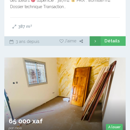
des sœurs
superficie : 387m2
PRIX : 80mille/m2
Dossier technique Transaction…
387
m²
Détails
J'aime
3 ans depuis
65 000 xaf
A louer
par mois