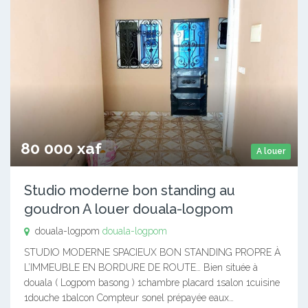
80 000 xaf
A louer
Studio moderne bon standing au
goudron A louer douala-logpom
douala-logpom
douala-logpom
STUDIO MODERNE SPACIEUX BON STANDING PROPRE À
L’IMMEUBLE EN BORDURE DE ROUTE… Bien située à
douala ( Logpom basong ) 1chambre placard 1salon 1cuisine
1douche 1balcon Compteur sonel prépayée eaux…