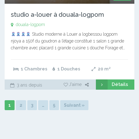
studio a-louer à douala-logpom
douala-logpom
Studio moderne à Louer a logbessou logpom
njoya a 150f du goudron a l’étage constitué 1 salon 1 grande
chambre avec placard 1 grande cuisine 1 douche Forage et…
1 Chambres
1 Douches
20
m²
Détails
J'aime
3 ans depuis
1
2
3
…
5
Suivant »