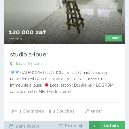
120 000 xaf
A louer
par mois
studio a-louer
douala-logpom
CATÉGORIE LOCATION : STUDIO haut standing
nouvellement construit situé au rez-de-chaussée d’un
immeuble à louer…
Localisation : Douala 5e / LOGPOM
dans le quartier NB: Des lustres et…
1 Chambres
1 Douches
50
m²
Détails
J'aime
2 ans depuis