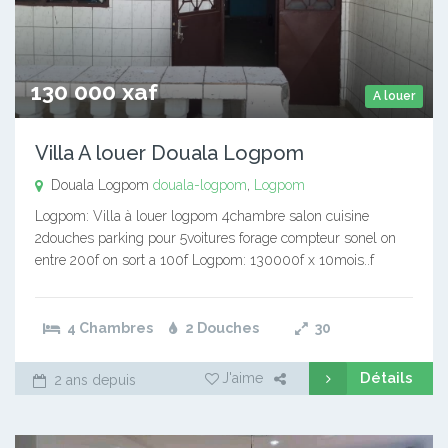
130 000 xaf
A louer
Villa A louer Douala Logpom
Douala Logpom
douala-logpom
,
Logpom
Logpom: Villa à louer logpom 4chambre salon cuisine
2douches parking pour 5voitures forage compteur sonel on
entre 200f on sort a 100f Logpom: 130000f x 10mois..f
4 Chambres
2 Douches
30
Détails
J'aime
2 ans depuis