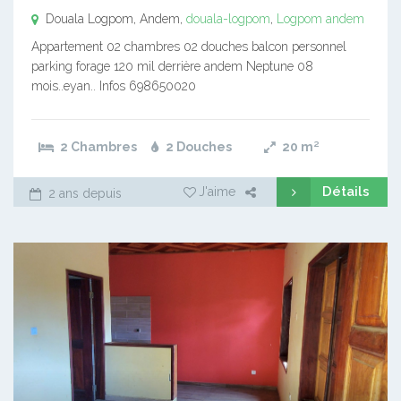
Douala Logpom, Andem,
douala-logpom
,
Logpom
andem
Appartement 02 chambres 02 douches balcon personnel
parking forage 120 mil derrière andem Neptune 08
mois..eyan.. Infos 698650020
2 Chambres
2 Douches
20
m²
Détails
J'aime
2 ans depuis