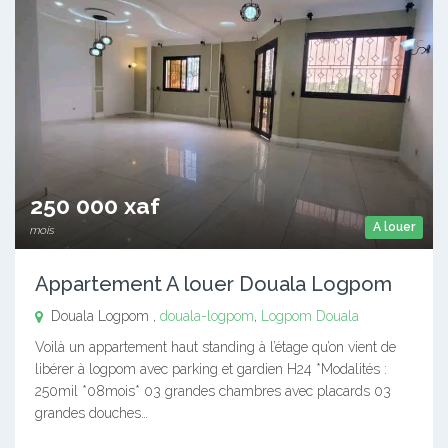
250 000 xaf
A louer
mois
Appartement A louer Douala Logpom
Douala Logpom ,
douala-logpom
,
Logpom
Douala
Voilà un appartement haut standing à l’étage qu’on vient de
libérer à logpom avec parking et gardien H24 *Modalités :
250mil *08mois* 03 grandes chambres avec placards 03
grandes douches…