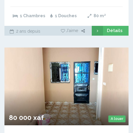
1 Chambres
1 Douches
80
m²
Détails
J'aime
2 ans depuis
80 000 xaf
A louer