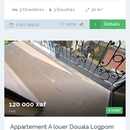
3 Chambres
3 Douches
30
m²
Détails
J'aime
2 ans depuis
120 000 xaf
A louer
mois
Appartement A louer Douala Logpom