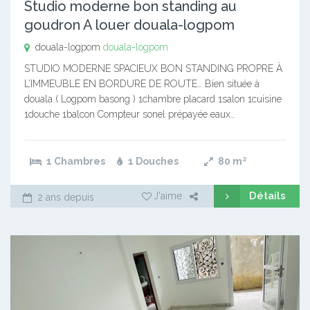
Studio moderne bon standing au
goudron A louer douala-logpom
douala-logpom
douala-logpom
STUDIO MODERNE SPACIEUX BON STANDING PROPRE À
L’IMMEUBLE EN BORDURE DE ROUTE… Bien située à
douala ( Logpom basong ) 1chambre placard 1salon 1cuisine
1douche 1balcon Compteur sonel prépayée eaux…
1 Chambres
1 Douches
80
m²
Détails
J'aime
2 ans depuis