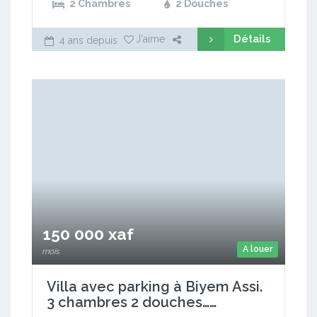
2 Chambres
2 Douches
Détails
J'aime
4 ans depuis
150 000 xaf
A louer
mois
Villa avec parking à Biyem Assi.
3 chambres 2 douches……