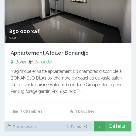
850 000 xaf
mois
Appartement A louer Bonandjo
Bonandjo
Bonandjo
Magnifique et vaste appartement 03 chambres disponible à
BONANDJO DLA1 03 chambre 03 douches 01 vaste salon
01 très vaste cuisine Balcons buanderie Groupe électrogène
Parking forage gardin Prx: 850.000Fr…
3 Chambres
3 Douches
Détails
7 mois depuis
J'aime