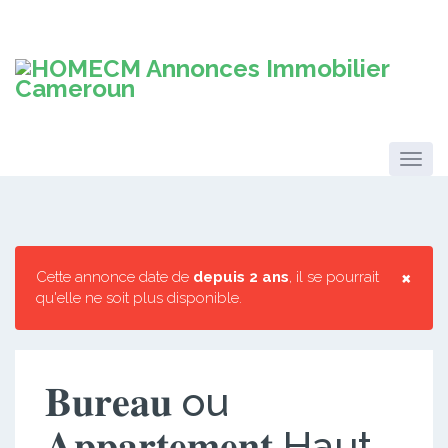
×
Cette annonce date de
depuis 2 ans
, il se pourrait
qu'elle ne soit plus disponible.
𝐁𝐮𝐫𝐞𝐚𝐮 ou
𝐀𝐩𝐩𝐚𝐫𝐭𝐞𝐦𝐞𝐧𝐭 Haut