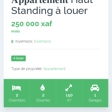
Standing à louer
250 000 xaf
mois
biyemassi,
biyemassi
A louer
Type de propriété:
Appartement
2
2
150
1
Chambres
Douches
m²
Garages