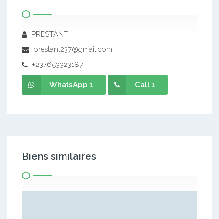
PRESTANT
prestant237@gmail.com
+237653323187
WhatsApp 1
Call 1
Biens similaires