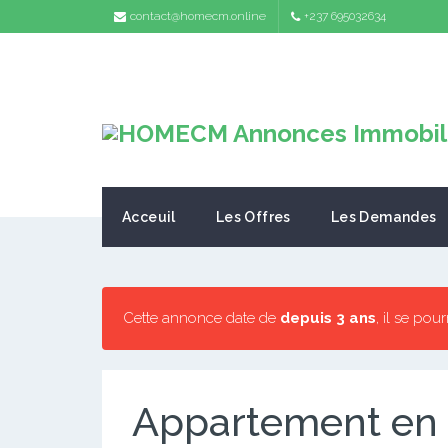
contact@homecm.online
+237 695032634
Acceuil
Les Offres
Les Demandes
Cette annonce date de
depuis 3 ans
, il se pou
Appartement en 