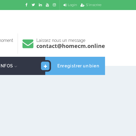
Login
S'inscrire
 moment
Laissez nous un message
contact@homecm.online
INFOS
Enregistrer un bien