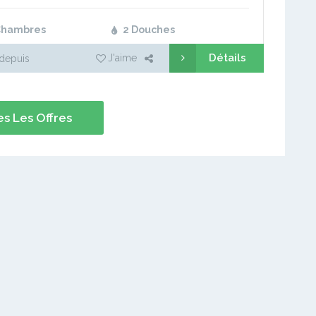
Chambres
2 Douches
Détails
J'aime
depuis
s Les Offres