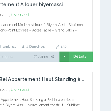
tement A louer biyemassi
massi,
biyemassi
partement Moderne à louer à Biyem-Assi – Situé non
Rond-Point Express – Accès Facile – Grand Salon –
 avec Rangements – 02 Chambres avec Placards –…
Chambres
2 Douches
130
Détails
J'aime
s depuis
Très Bel Appartement Haut Standing à Biyem-Assi
massi,
biyemassi
 Appartement Haut Standing à Petit Prix en Route
le à Biyem-Assi – Nouvellement construit – Sublime
ec Lustre et staffe – Salle à Manger – 02 Magnifique…