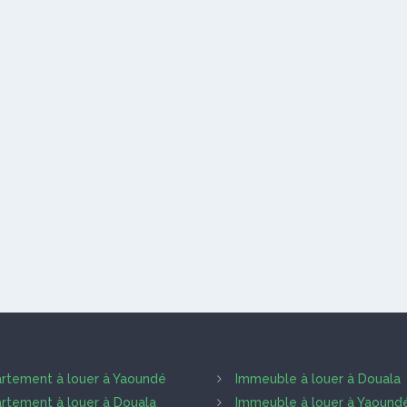
rtement à louer à Yaoundé
Immeuble à louer à Douala
rtement à louer à Douala
Immeuble à louer à Yaound