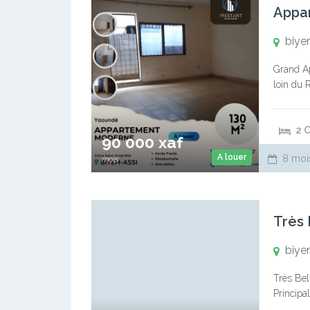
Appar
biye
Grand Ap
loin du 
Cuisine
2 
90 000 xaf
A louer
8 moi
mois
biye
Très Bel
Principa
Salon av