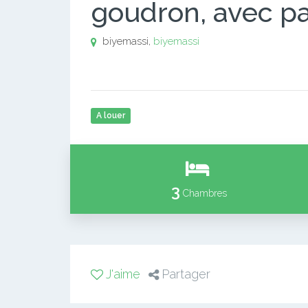
goudron, avec pa
biyemassi,
biyemassi
A louer
3
Chambres
J'aime
Partager