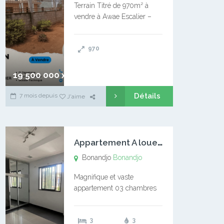
Terrain Titré de 970m² à
vendre à Awae Escalier –
Situé à Manassa, vers
Ngoantet – Non loin de
970
l’Université Catholique –
Encore d’autres Espaces
Disponibles – Terrain Titré –
19 500 000 xaf
…
Détails
7 mois depuis
J'aime
A
ppartement A louer Bonandjo
Bonandjo
Bonandjo
Magnifique et vaste
appartement 03 chambres
disponible à BONANDJO
DLA1 03 chambre 03
3
3
douches 01 vaste salon 01