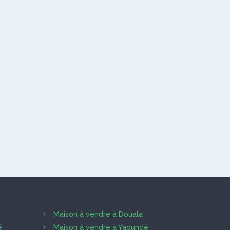
Maison à vendre à Douala
é
Maison à vendre à Yaoundé