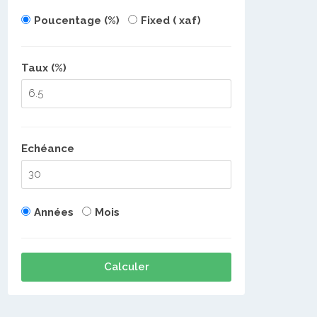
Poucentage (%)
Fixed ( xaf)
Taux (%)
Echéance
Années
Mois
Calculer