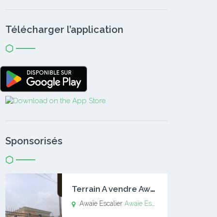
Télécharger l’application
Sponsorisés
T
errain A vendre Awaïe Escalier
Awaïe Escalier
Awaïe Escalier