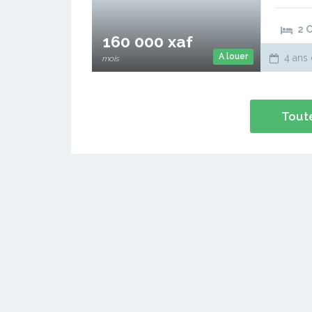
2 
160 000 xaf
A louer
4 ans 
mois
Toute