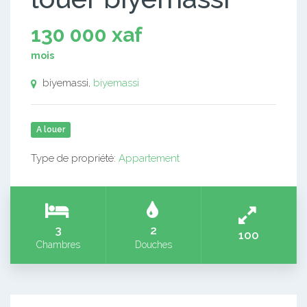
130 000 xaf
mois
biyemassi,
biyemassi
A louer
Type de propriété:
Appartement
3
2
100
Chambres
Douches