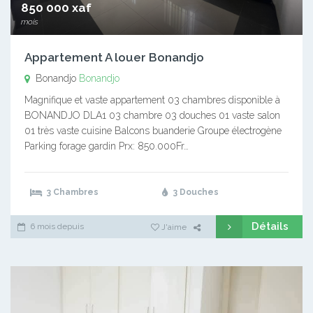
850 000 xaf
mois
Appartement A louer Bonandjo
Bonandjo
Bonandjo
Magnifique et vaste appartement 03 chambres disponible à
BONANDJO DLA1 03 chambre 03 douches 01 vaste salon
01 très vaste cuisine Balcons buanderie Groupe électrogène
Parking forage gardin Prx: 850.000Fr…
3 Chambres
3 Douches
Détails
6 mois depuis
J'aime