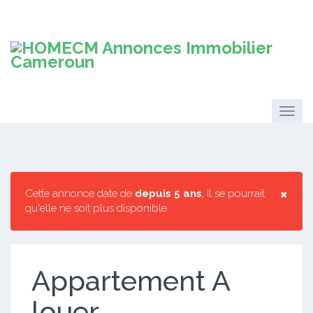
×
Cette annonce date de
depuis 5 ans
, il se pourrait
qu'elle ne soit plus disponible.
Appartement A
louer