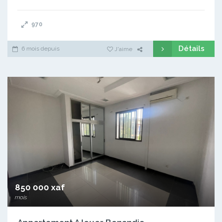
970
Détails
6 mois depuis
J'aime
850 000 xaf
mois