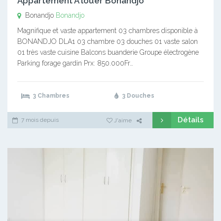
Appartement A louer Bonandjo
Bonandjo
Bonandjo
Magnifique et vaste appartement 03 chambres disponible à
BONANDJO DLA1 03 chambre 03 douches 01 vaste salon
01 très vaste cuisine Balcons buanderie Groupe électrogène
Parking forage gardin Prx: 850.000Fr…
3 Chambres
3 Douches
Détails
7 mois depuis
J'aime