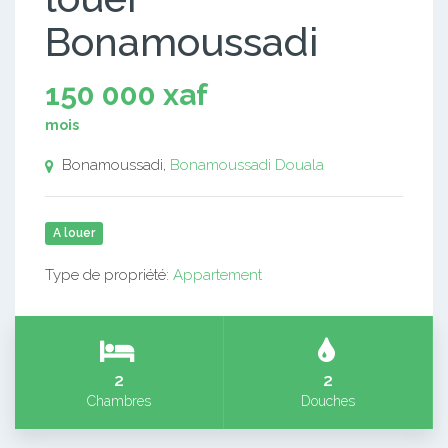
Bonamoussadi
150 000 xaf
mois
Bonamoussadi,
Bonamoussadi
Douala
A louer
Type de propriété:
Appartement
2
2
Chambres
Douches