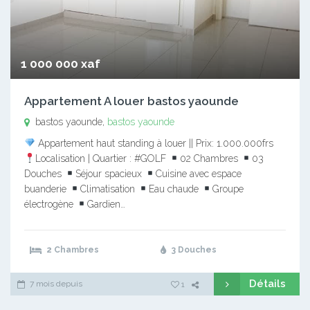
1 000 000 xaf
Appartement A louer bastos yaounde
bastos yaounde,
bastos yaounde
Appartement haut standing à louer || Prix: 1.000.000frs
Localisation | Quartier : #GOLF
02 Chambres
03
Douches
Séjour spacieux
Cuisine avec espace
buanderie
Climatisation
Eau chaude
Groupe
électrogène
Gardien…
2 Chambres
3 Douches
Détails
7 mois depuis
1