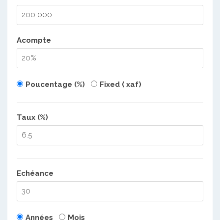
Acompte
Poucentage (%)
Fixed ( xaf)
Taux (%)
Echéance
Années
Mois