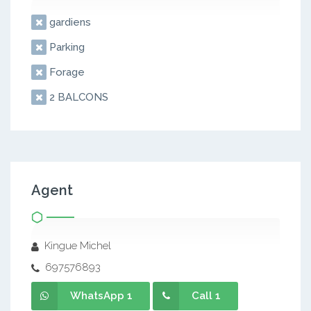
gardiens
Parking
Forage
2 BALCONS
Agent
Kingue Michel
697576893
WhatsApp 1
Call 1