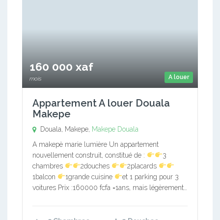
160 000 xaf
A louer
mois
Appartement A louer Douala
Makepe
Douala, Makepe,
Makepe
Douala
A makepè marie lumière Un appartement
nouvellement construit, constitué de :
3
chambres
2douches
2placards
1balcon
1grande cuisine
et 1 parking pour 3
voitures Prix :160000 fcfa =1ans, mais légèrement…