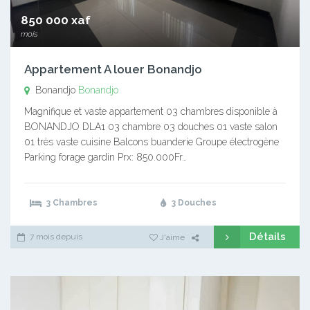
850 000 xaf
mois
Appartement A louer Bonandjo
Bonandjo
Bonandjo
Magnifique et vaste appartement 03 chambres disponible à
BONANDJO DLA1 03 chambre 03 douches 01 vaste salon
01 très vaste cuisine Balcons buanderie Groupe électrogène
Parking forage gardin Prx: 850.000Fr…
3 Chambres
3 Douches
Détails
7 mois depuis
J'aime