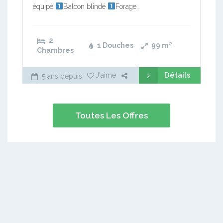
équipé
Balcon blindé
Forage…
2
1 Douches
99
m²
Chambres
Détails
J'aime
5 ans depuis
Toutes Les Offres