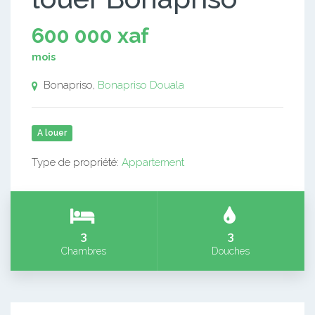
600 000 xaf
mois
Bonapriso,
Bonapriso
Douala
A louer
Type de propriété:
Appartement
3
3
Chambres
Douches