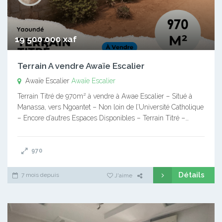
19 500 000 xaf
Terrain A vendre Awaïe Escalier
Awaïe Escalier
Awaïe Escalier
Terrain Titré de 970m² à vendre à Awae Escalier – Situé à
Manassa, vers Ngoantet – Non loin de l’Université Catholique
– Encore d’autres Espaces Disponibles – Terrain Titré –…
970
Détails
7 mois depuis
J'aime