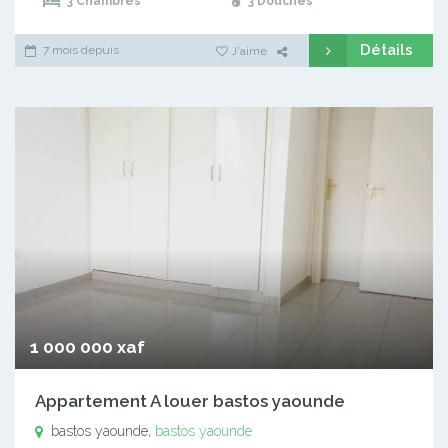
3 Chambres
3 Douches
Détails
7 mois depuis
J'aime
1 000 000 xaf
Appartement A louer bastos yaounde
bastos yaounde,
bastos yaounde