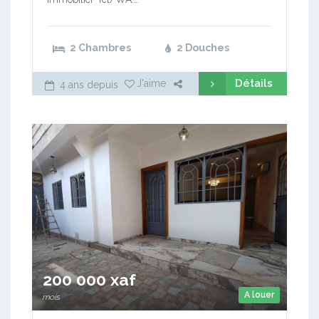
2 Chambres
2 Douches
Détails
J'aime
4 ans depuis
200 000 xaf
A louer
mois