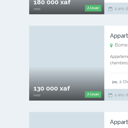
180 000 xaf
A louer
4 ans d
mois
Borne
Apparteme
chambres 
jusqu’à va
2 C
130 000 xaf
A louer
4 ans d
mois
Appart