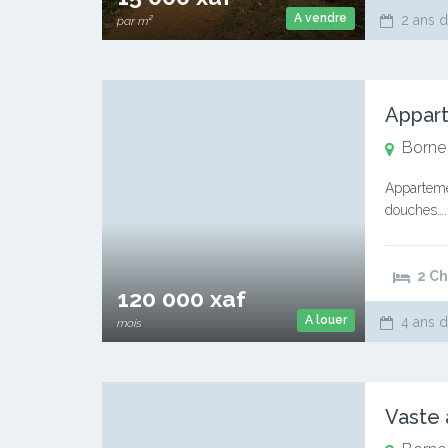
A vendre
2 ans d
par m²
Borne
Apparteme
douches….1
Commissio
2 C
120 000 xaf
A louer
4 ans d
mois