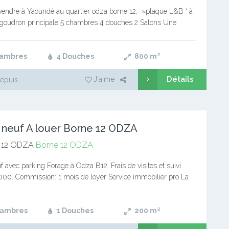
vendre à Yaoundé au quartier odza borne 12, »plaque L&B ‘ à
oudron principale 5 chambres 4 douches 2 Salons Une
rasse a l’étage 1e…
hambres
4 Douches
800
m²
Détails
J'aime
epuis
 neuf A louer Borne 12 ODZA
 12 ODZA
Borne 12 ODZA
f avec parking Forage à Odza B12. Frais de visites et suivi
 000. Commission: 1 mois de loyer Service immobilier pro La
n du client, notre priorité
hambres
1 Douches
200
m²