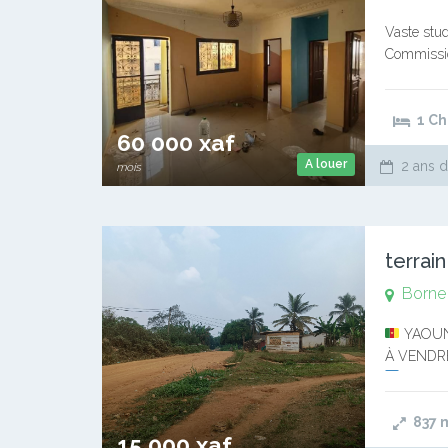
Vaste stud
Commission
client, not
1 C
60 000 xaf
A louer
2 ans d
mois
terrai
Borne
YAOUN
À VEND
Transac
837
15 000 xaf