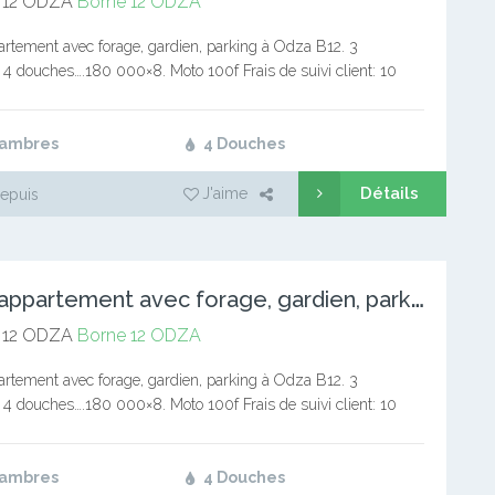
 12 ODZA
Borne 12 ODZA
rtement avec forage, gardien, parking à Odza B12. 3
4 douches….180 000×8. Moto 100f Frais de suivi client: 10
à validation Commission: 1 mois de loyer Service…
hambres
4 Douches
Détails
J'aime
epuis
V
aste appartement avec forage, gardien, parking à Odza B12.
 12 ODZA
Borne 12 ODZA
rtement avec forage, gardien, parking à Odza B12. 3
4 douches….180 000×8. Moto 100f Frais de suivi client: 10
à validation Commission: 1 mois de loyer Service…
hambres
4 Douches