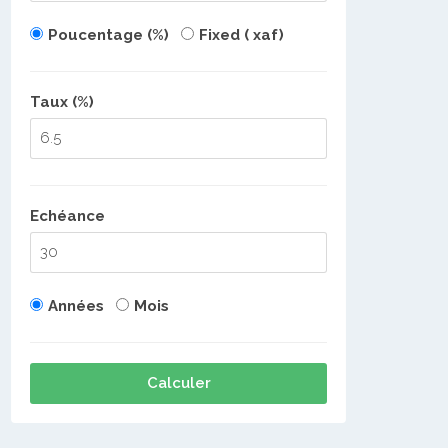
Poucentage (%)
Fixed ( xaf)
Taux (%)
Echéance
Années
Mois
Calculer