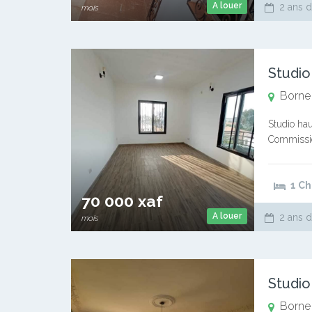
A louer
2 ans d
mois
Studio
Borne
Studio hau
Commission
client, not
1 C
70 000 xaf
A louer
2 ans d
mois
Studio
Borne