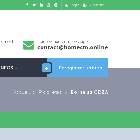
Login
S'inscrire
 moment
Laissez nous un message
contact@homecm.online
INFOS
Enregistrer un bien
Accueil
>
Propriétés
>
Borne 12 ODZA