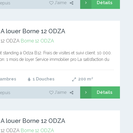
Détails
J'aime
epuis
 A louer Borne 12 ODZA
 12 ODZA
Borne 12 ODZA
t standing à Odza B12. Frais de visites et suivi client: 10 000.
: 1 mois de loyer Service immobilier pro La satisfaction du
re priorité
hambres
1 Douches
200
m²
Détails
J'aime
epuis
 A louer Borne 12 ODZA
 12 ODZA
Borne 12 ODZA