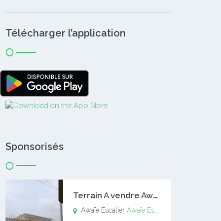
Télécharger l’application
Sponsorisés
T
errain A vendre Awaïe Escalier
Awaïe Escalier
Awaïe Escalier