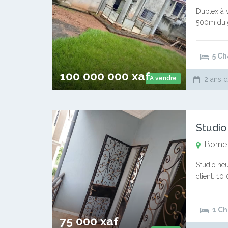
Duplex à 
500m du g
grande ter
5 C
100 000 000 xaf
A vendre
2 ans d
Studio
Borne
Studio neu
client: 10
satisfactio
1 C
75 000 xaf