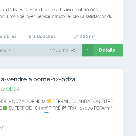
io à Odza B10. Frais de visites et suivi client: 10 000.
: 1 mois de loyer. Service immobilier pro La satisfaction du
re priorité
hambres
1 Douches
200
m²
Détails
J'aime
epuis
n a-vendre à borne-12-odza
 12 ODZA
DÉ – ODZA BORNE 12
TERRAIN D’HABITATION TITRÉ
RE
SUPERFICIE : 837m² TITRÉ
PRIX : 15.000 FCFA/m²
tion par devant notaire
Situé à…
m²