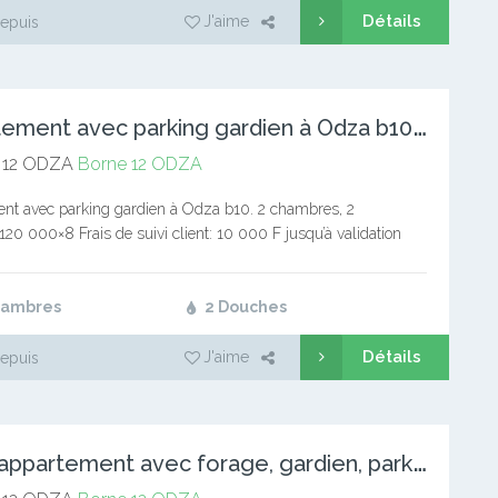
Détails
J'aime
epuis
A
ppartement avec parking gardien à Odza b10. 2 chambres, 2 d
 12 ODZA
Borne 12 ODZA
nt avec parking gardien à Odza b10. 2 chambres, 2
20 000×8 Frais de suivi client: 10 000 F jusqu’à validation
n: 1 mois de loyer Service immobilier Appel et…
hambres
2 Douches
Détails
J'aime
epuis
V
aste appartement avec forage, gardien, parking à Odza B12.