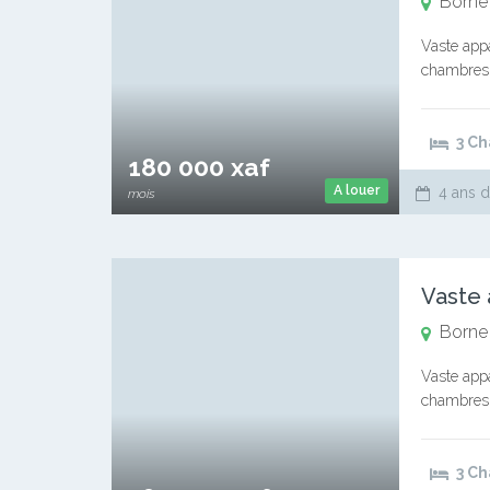
Borne
Vaste appa
chambres 
000 jusqu’
3 C
180 000 xaf
A louer
4 ans d
mois
Borne
Vaste appa
chambres 
000 jusqu’
3 C