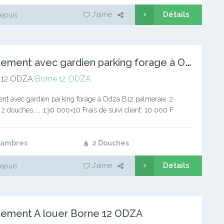
Détails
J'aime
epuis
A
ppartement avec gardien parking forage à Odza B12 palmeraie
 12 ODZA
Borne 12 ODZA
nt avec gardien parking forage à Odza B12 palmeraie. 2
2 douches……..130 000×10 Frais de suivi client: 10 000 F
lidation Commission: 1 mois de loyer Service immobilier…
hambres
2 Douches
Détails
J'aime
epuis
ement A louer Borne 12 ODZA