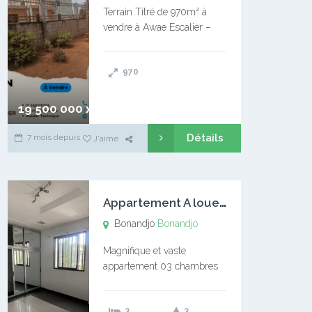
Terrain Titré de 970m² à
vendre à Awae Escalier –
Situé à Manassa, vers
Ngoantet – Non loin de
970
l’Université Catholique –
Encore d’autres Espaces
Disponibles – Terrain Titré –
19 500 000 xaf
…
Détails
7 mois depuis
J'aime
A
ppartement A louer Bonandjo
Bonandjo
Bonandjo
Magnifique et vaste
appartement 03 chambres
disponible à BONANDJO
DLA1 03 chambre 03
3
3