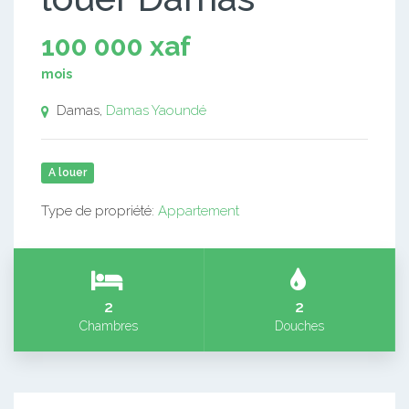
100 000 xaf
mois
Damas,
Damas
Yaoundé
A louer
Type de propriété:
Appartement
2
2
Chambres
Douches