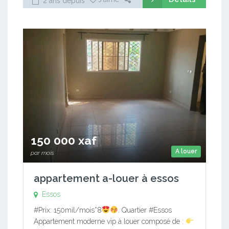
2 ans depuis
150 000 xaf
A louer
par mois
appartement a-louer à essos
Essos
#Prix: 150mil/mois*8
. Quartier #Essos
Appartement moderne vip à louer composé de :