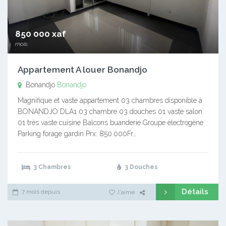
850 000 xaf
mois
Appartement A louer Bonandjo
Bonandjo
Bonandjo
Magnifique et vaste appartement 03 chambres disponible à
BONANDJO DLA1 03 chambre 03 douches 01 vaste salon
01 très vaste cuisine Balcons buanderie Groupe électrogène
Parking forage gardin Prx: 850.000Fr…
3 Chambres
3 Douches
Détails
7 mois depuis
J'aime