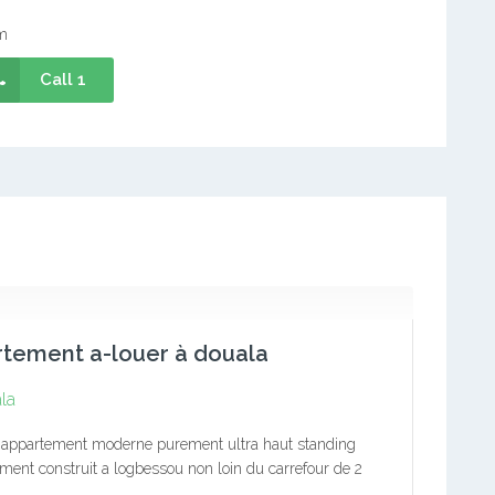
m
Call 1
tement a-louer à douala
la
 appartement moderne purement ultra haut standing
ment construit a logbessou non loin du carrefour de 2
s avec placards salon cuisine bien emménagé avec