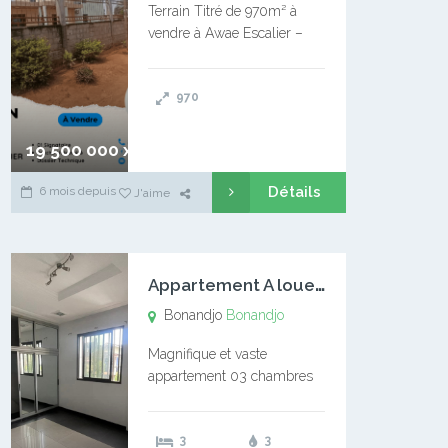
Terrain Titré de 970m² à
vendre à Awae Escalier –
Situé à Manassa, vers
Ngoantet – Non loin de
970
l’Université Catholique –
Encore d’autres Espaces
Disponibles – Terrain Titré –
19 500 000 xaf
…
Détails
6 mois depuis
J'aime
A
ppartement A louer Bonandjo
Bonandjo
Bonandjo
Magnifique et vaste
appartement 03 chambres
disponible à BONANDJO
DLA1 03 chambre 03
3
3
douches 01 vaste salon 01