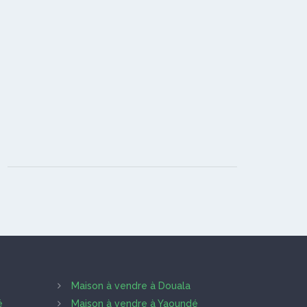
Maison à vendre à Douala
é
Maison à vendre à Yaoundé