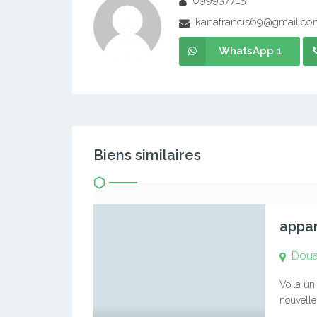
699937715
kanafrancis69@gmail.co
WhatsApp 1
Biens similaires
appar
Doua
Voila un
nouvelle
Chambre