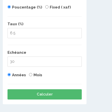
Poucentage (%)
Fixed ( xaf)
Taux (%)
Echéance
Années
Mois
Calculer