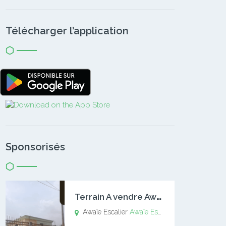
Télécharger l’application
Sponsorisés
T
errain A vendre Awaïe Escalier
Awaïe Escalier
Awaïe Escalier