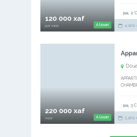
placards 
2 
120 000 xaf
A louer
4 ans 
par mois
Appa
Doua
APPART
CHAMBR
000 fcf
3 
220 000 xaf
A louer
5 ans 
mois