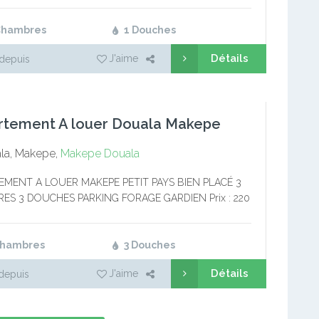
et coffret 2…
Chambres
1 Douches
Détails
J'aime
depuis
rtement A louer Douala Makepe
la, Makepe,
Makepe
Douala
EMENT A LOUER MAKEPE PETIT PAYS BIEN PLACÉ 3
ES 3 DOUCHES PARKING FORAGE GARDIEN Prix : 220
a avance 8 MOIS
Chambres
3 Douches
Détails
J'aime
depuis