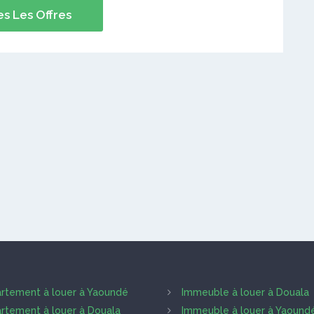
s Les Offres
rtement à louer à Yaoundé
Immeuble à louer à Douala
rtement à louer à Douala
Immeuble à louer à Yaound