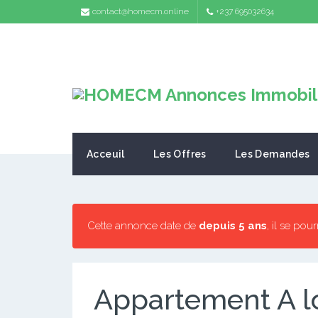
contact@homecm.online
+237 695032634
Acceuil
Les Offres
Les Demandes
Cette annonce date de
depuis 5 ans
, il se pou
Appartement A l