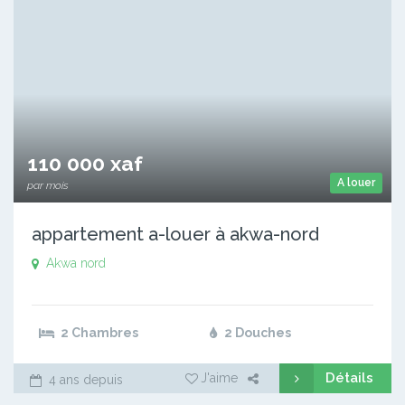
110 000 xaf
A louer
par mois
appartement a-louer à akwa-nord
Akwa nord
2 Chambres
2 Douches
Détails
J'aime
4 ans depuis