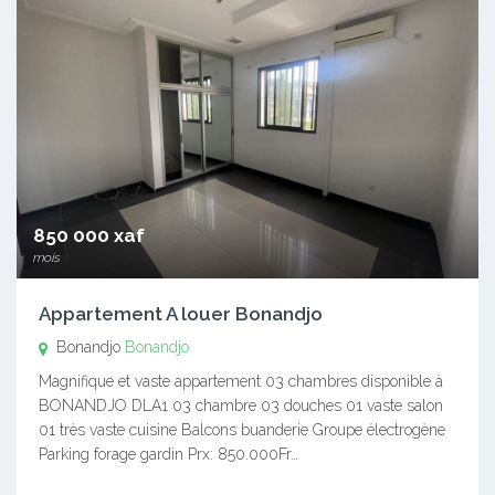
850 000 xaf
mois
Appartement A louer Bonandjo
Bonandjo
Bonandjo
Magnifique et vaste appartement 03 chambres disponible à
BONANDJO DLA1 03 chambre 03 douches 01 vaste salon
01 très vaste cuisine Balcons buanderie Groupe électrogène
Parking forage gardin Prx: 850.000Fr…