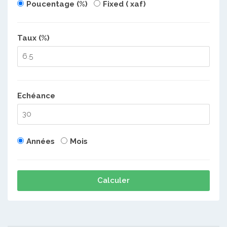
Poucentage (%)
Fixed ( xaf)
Taux (%)
Echéance
Années
Mois
Calculer