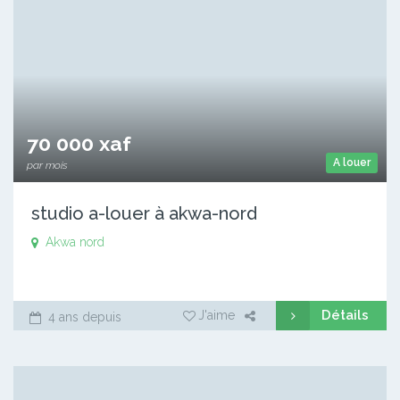
70 000 xaf
A louer
par mois
studio a-louer à akwa-nord
Akwa nord
Détails
J'aime
4 ans depuis