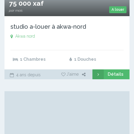
75 000 xaf
A louer
par mois
studio a-louer à akwa-nord
Akwa nord
1 Chambres
1 Douches
Détails
J'aime
4 ans depuis