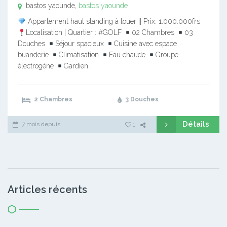
bastos yaounde,
bastos yaounde
Appartement haut standing à louer || Prix: 1.000.000frs
Localisation | Quartier : #GOLF
02 Chambres
03
Douches
Séjour spacieux
Cuisine avec espace
buanderie
Climatisation
Eau chaude
Groupe
électrogène
Gardien…
2 Chambres
3 Douches
Détails
7 mois depuis
1
Articles récents