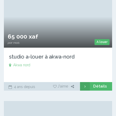
65 000 xaf
A louer
par mois
studio a-louer à akwa-nord
Akwa nord
Détails
J'aime
4 ans depuis