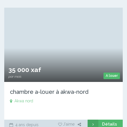
35 000 xaf
A louer
par mois
chambre a-louer à akwa-nord
Akwa nord
Détails
J'aime
4 ans depuis