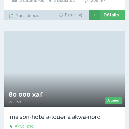
2 Chambres
2 Douches
200
m²
Détails
J'aime
2 ans depuis
80 000 xaf
A louer
par mois
maison-hote a-louer à akwa-nord
Akwa nord