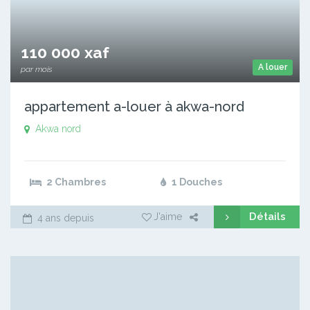
110 000 xaf
A louer
par mois
appartement a-louer à akwa-nord
Akwa nord
2 Chambres
1 Douches
Détails
J'aime
4 ans depuis