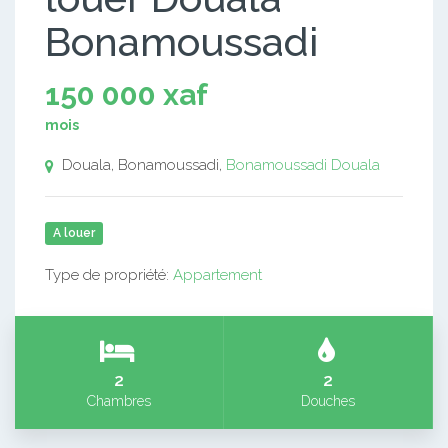
Bonamoussadi
150 000 xaf
mois
Douala, Bonamoussadi,
Bonamoussadi
Douala
A louer
Type de propriété:
Appartement
2
2
Chambres
Douches