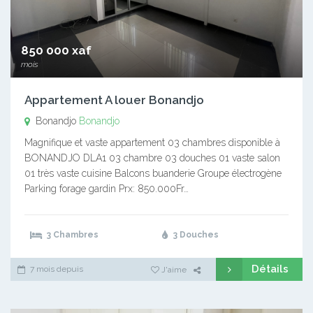
850 000 xaf
mois
Appartement A louer Bonandjo
Bonandjo
Bonandjo
Magnifique et vaste appartement 03 chambres disponible à
BONANDJO DLA1 03 chambre 03 douches 01 vaste salon
01 très vaste cuisine Balcons buanderie Groupe électrogène
Parking forage gardin Prx: 850.000Fr…
3 Chambres
3 Douches
Détails
7 mois depuis
J'aime