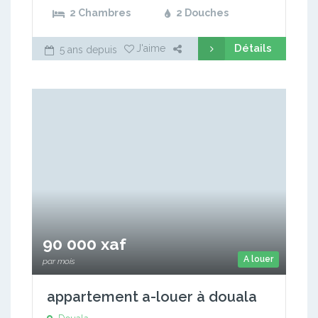
2 Chambres
2 Douches
Détails
J'aime
5 ans depuis
90 000 xaf
A louer
par mois
appartement a-louer à douala