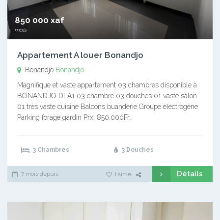
850 000 xaf
mois
Appartement A louer Bonandjo
Bonandjo
Bonandjo
Magnifique et vaste appartement 03 chambres disponible à
BONANDJO DLA1 03 chambre 03 douches 01 vaste salon
01 très vaste cuisine Balcons buanderie Groupe électrogène
Parking forage gardin Prx: 850.000Fr…
3 Chambres
3 Douches
Détails
7 mois depuis
J'aime