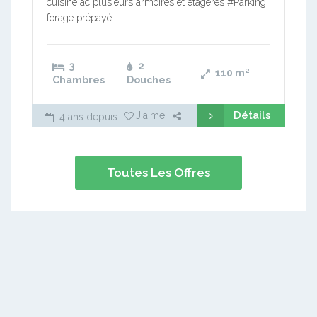
cuisine ac plusieurs armoires et étagères #Parking
forage prépayé…
3
2
110
m²
Chambres
Douches
Détails
J'aime
4 ans depuis
Toutes Les Offres