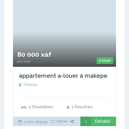
80 000 xaf
A louer
par mois
appartement a-louer à makepe
Makepe
2 Chambres
1 Douches
Détails
J'aime
4 ans depuis