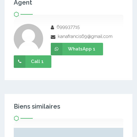
Agent
699937715
kanafrancis69@gmail.com
WhatsApp 1
Call 1
Biens similaires