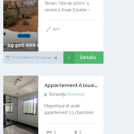
Terrain Titré de 970m² à
vendre à Awae Escalier –
Situé à Manassa, vers
Ngoantet – Non loin de
970
l’Université Catholique –
Encore d’autres Espaces
Disponibles – Terrain Titré –
19 500 000 xaf
…
Détails
6 mois depuis
J'aime
A
ppartement A louer Bonandjo
Bonandjo
Bonandjo
Magnifique et vaste
appartement 03 chambres
disponible à BONANDJO
DLA1 03 chambre 03
3
3
douches 01 vaste salon 01