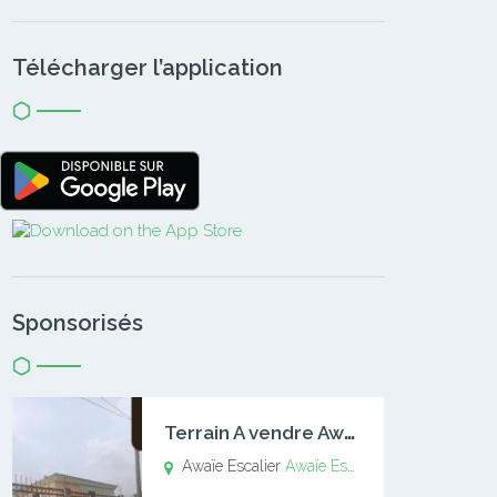
Télécharger l’application
Sponsorisés
T
errain A vendre Awaïe Escalier
Awaïe Escalier
Awaïe Escalier