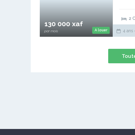
2 
130 000 xaf
A louer
4 ans 
par mois
Toute