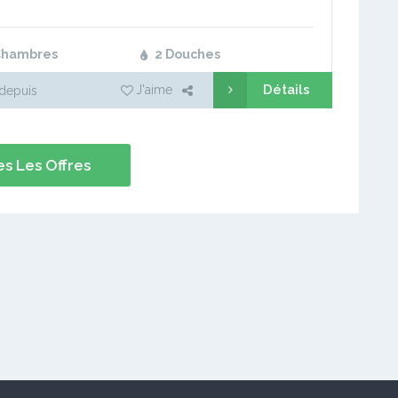
Chambres
2 Douches
Détails
J'aime
depuis
s Les Offres