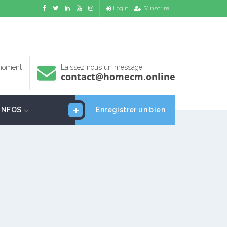
Login
S'inscrire
 moment
Laissez nous un message
contact@homecm.online
INFOS
Enregistrer un bien