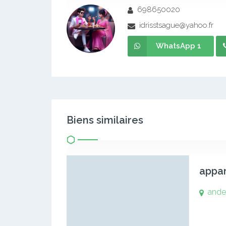
698650020
idrisstsague@yahoo.fr
WhatsApp 1
Biens similaires
appa
and