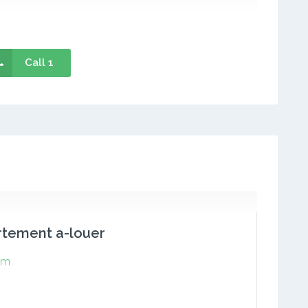
Call 1
rtement a-louer
em