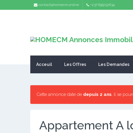
contact@homecm.online
+237 695032634
Acceuil
Les Offres
Les Demandes
Cette annonce date de
depuis 2 ans
, il se pou
Appartement A l