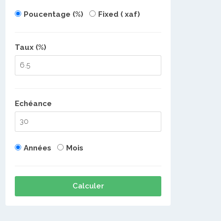
Poucentage (%)
Fixed ( xaf)
Taux (%)
Echéance
Années
Mois
Calculer