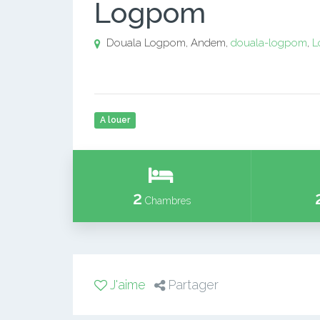
Logpom
Douala Logpom, Andem,
douala-logpom
,
L
A louer
2
Chambres
J'aime
Partager