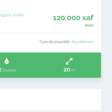
ogpom
andem
120 000 xaf
mois
Type de propriété:
Appartement
2
20
Douches
m²