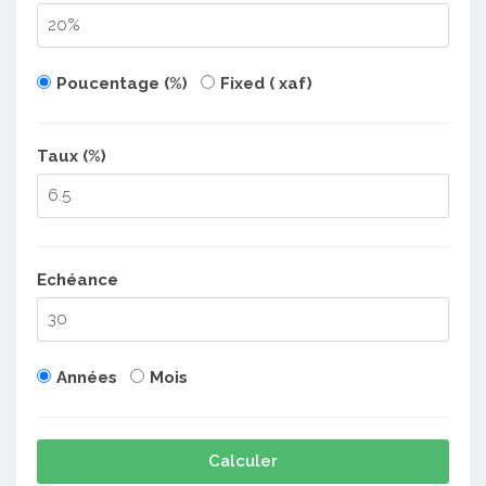
Poucentage (%)
Fixed ( xaf)
Taux (%)
Echéance
Années
Mois
Calculer