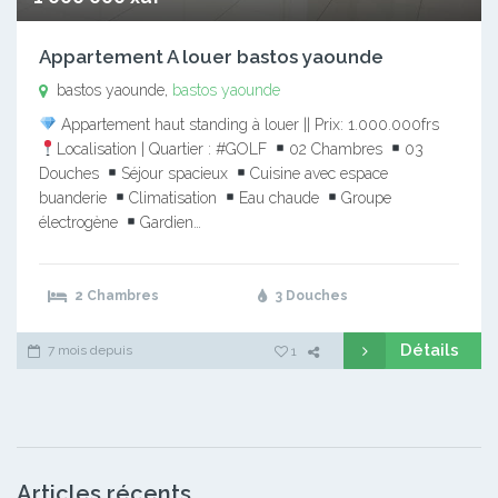
Appartement A louer bastos yaounde
bastos yaounde,
bastos yaounde
Appartement haut standing à louer || Prix: 1.000.000frs
Localisation | Quartier : #GOLF
02 Chambres
03
Douches
Séjour spacieux
Cuisine avec espace
buanderie
Climatisation
Eau chaude
Groupe
électrogène
Gardien…
2 Chambres
3 Douches
Détails
7 mois depuis
1
Articles récents