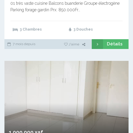
01 très vaste cuisine Balcons buanderie Groupe électrogène
Parking forage gardin Prx: 850.000Fr…
3 Chambres
3 Douches
Détails
7 mois depuis
J'aime
1 000 000 xaf