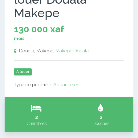
Makepe
130 000 xaf
mois
Douala, Makepe,
Makepe
Douala
A louer
Type de propriété:
Appartement
2
2
Chambres
Douches