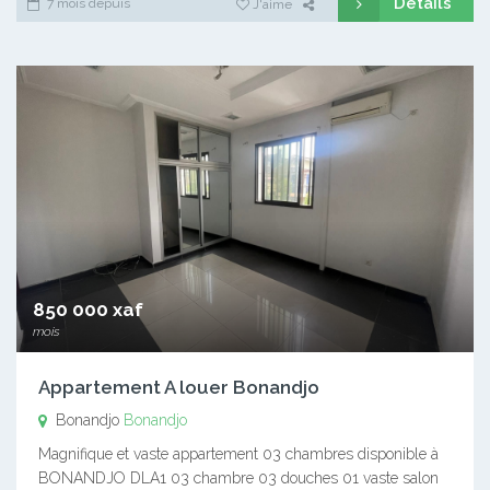
Détails
7 mois depuis
J'aime
850 000 xaf
mois
Appartement A louer Bonandjo
Bonandjo
Bonandjo
Magnifique et vaste appartement 03 chambres disponible à
BONANDJO DLA1 03 chambre 03 douches 01 vaste salon