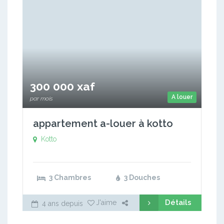
300 000 xaf
A louer
par mois
appartement a-louer à kotto
Kotto
3 Chambres
3 Douches
Détails
J'aime
4 ans depuis