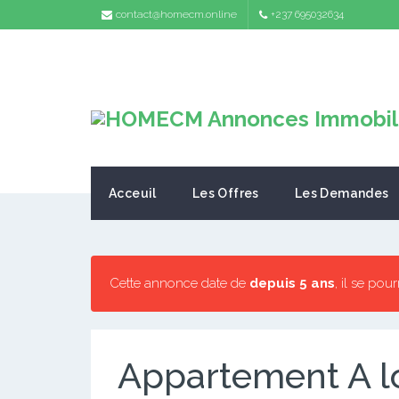
contact@homecm.online
+237 695032634
Acceuil
Les Offres
Les Demandes
Cette annonce date de
depuis 5 ans
, il se pou
Appartement A l