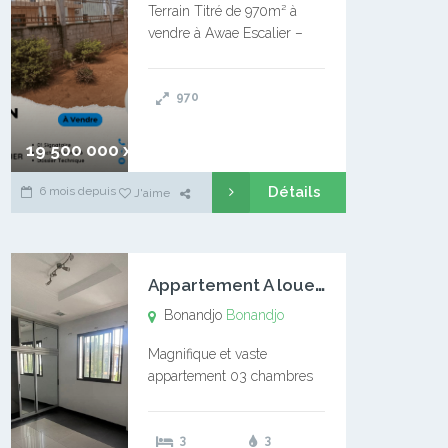
Terrain Titré de 970m² à
vendre à Awae Escalier –
Situé à Manassa, vers
Ngoantet – Non loin de
970
l’Université Catholique –
Encore d’autres Espaces
Disponibles – Terrain Titré –
19 500 000 xaf
…
Détails
6 mois depuis
J'aime
A
ppartement A louer Bonandjo
Bonandjo
Bonandjo
Magnifique et vaste
appartement 03 chambres
disponible à BONANDJO
DLA1 03 chambre 03
3
3
douches 01 vaste salon 01