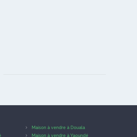
Maison à vendre à Douala
é
Maison à vendre à Yaoundé