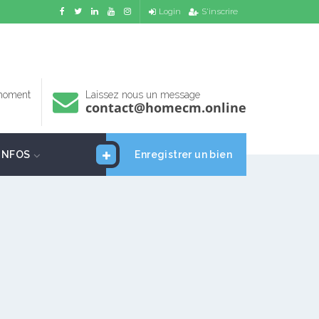
Login
S'inscrire
 moment
Laissez nous un message
contact@homecm.online
INFOS
Enregistrer un bien