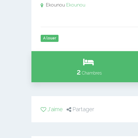
Ekounou
Ekounou
A louer
2
Chambres
J'aime
Partager