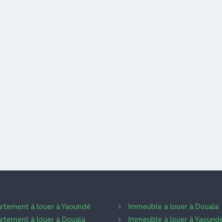
rtement à louer à Yaoundé
Immeuble à louer à Douala
rtement à louer à Douala
Immeuble à louer à Yaound