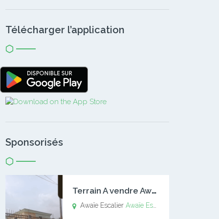
Télécharger l’application
Sponsorisés
T
errain A vendre Awaïe Escalier
Awaïe Escalier
Awaïe Escalier