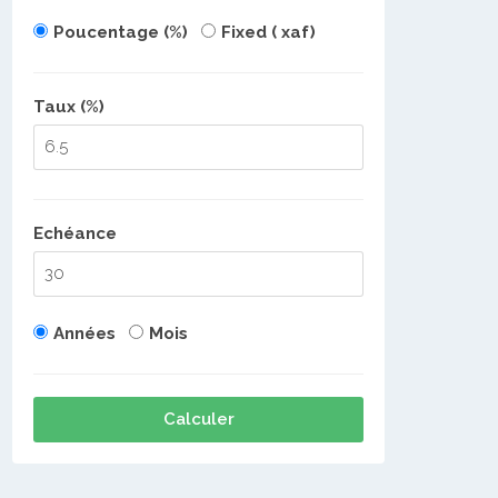
Poucentage (%)
Fixed ( xaf)
Taux (%)
Echéance
Années
Mois
Calculer