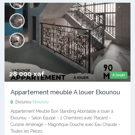
28 000 xaf
A louer
Appartement meublé A louer Ekounou
Ekounou
Ekounou
Appartement Meublé Bon Standing Abordable à louer à
Ekounou – Salon Équipé – 2 Chambres avec Placard –
Cuisine Aménagé – Magnifique Douche avec Eau Chaude –
Toutes les Pièces…