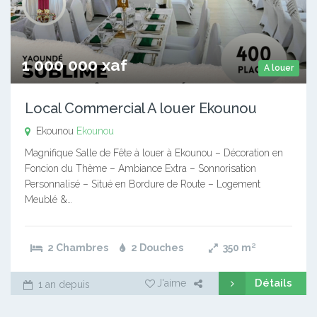
1 000 000 xaf
A louer
Local Commercial A louer Ekounou
Ekounou
Ekounou
Magnifique Salle de Fête à louer à Ekounou – Décoration en
Foncion du Thème – Ambiance Extra – Sonnorisation
Personnalisé – Situé en Bordure de Route – Logement
Meublé &…
2 Chambres
2 Douches
350
m²
Détails
J'aime
1 an depuis