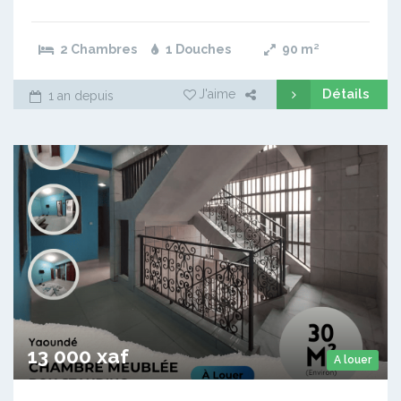
2 Chambres
1 Douches
90
m²
Détails
J'aime
1 an depuis
13 000 xaf
A louer