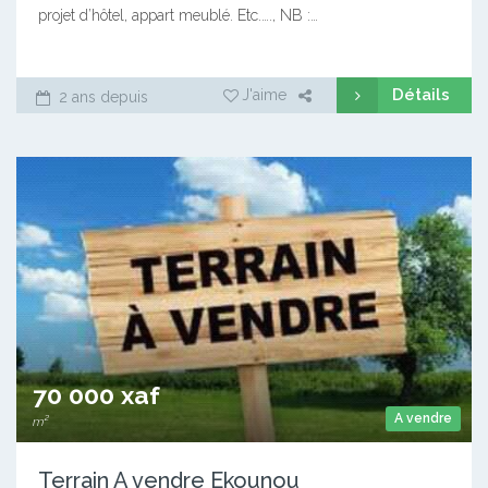
projet d’hôtel, appart meublé. Etc.…., NB :…
Détails
J'aime
2 ans depuis
70 000 xaf
A vendre
m²
Terrain A vendre Ekounou