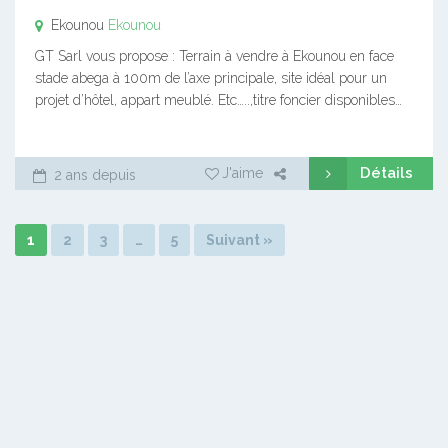
Ekounou
Ekounou
GT Sarl vous propose : Terrain à vendre à Ekounou en face
stade abega à 100m de l’axe principale, site idéal pour un
projet d’hôtel, appart meublé. Etc…..,titre foncier disponibles…
Détails
J'aime
2 ans depuis
1
2
3
…
5
Suivant »