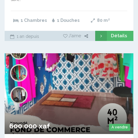
1 Chambres
1 Douches
80
m²
Détails
J'aime
1 an depuis
600 000 xaf
A vendre