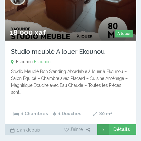
18 000 xaf
A louer
Studio meublé A louer Ekounou
Ekounou
Ekounou
Studio Meublé Bon Standing Abordable à louer à Ekounou –
Salon Équipé – Chambre avec Placard – Cuisine Aménagé –
Magnifique Douche avec Eau Chaude – Toutes les Pièces
sont…
1 Chambres
1 Douches
80
m²
Détails
J'aime
1 an depuis