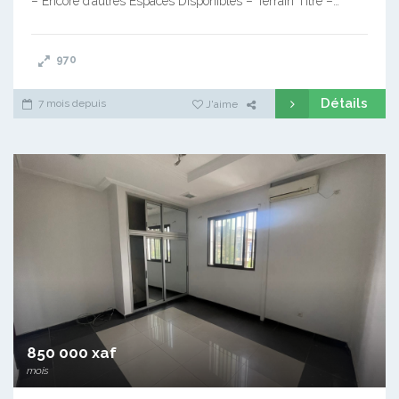
– Encore d’autres Espaces Disponibles – Terrain Titré –…
970
Détails
7 mois depuis
J'aime
850 000 xaf
mois