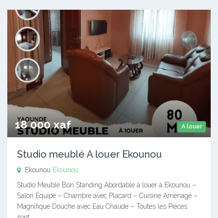
18 000 xaf
A louer
Studio meublé A louer Ekounou
Ekounou
Ekounou
Studio Meublé Bon Standing Abordable à louer à Ekounou –
Salon Équipé – Chambre avec Placard – Cuisine Aménagé –
Magnifique Douche avec Eau Chaude – Toutes les Pièces
sont…