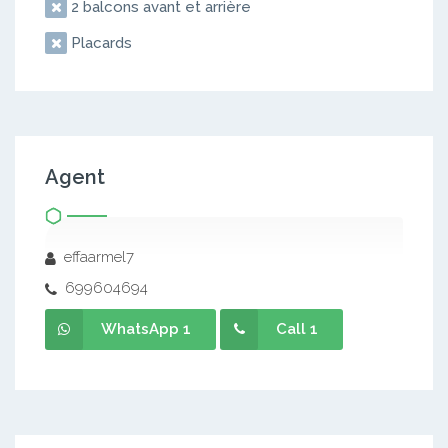
2 balcons avant et arrière
Placards
Agent
effaarmel7
699604694
WhatsApp 1
Call 1