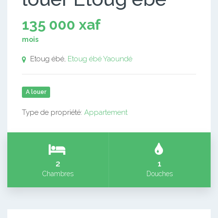
135 000 xaf
mois
Etoug ébé,
Etoug ébé
Yaoundé
A louer
Type de propriété:
Appartement
2
1
Chambres
Douches