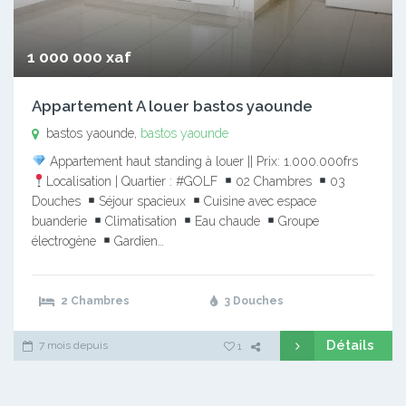
1 000 000 xaf
Appartement A louer bastos yaounde
bastos yaounde,
bastos yaounde
Appartement haut standing à louer || Prix: 1.000.000frs
Localisation | Quartier : #GOLF
02 Chambres
03
Douches
Séjour spacieux
Cuisine avec espace
buanderie
Climatisation
Eau chaude
Groupe
électrogène
Gardien…
2 Chambres
3 Douches
Détails
7 mois depuis
1