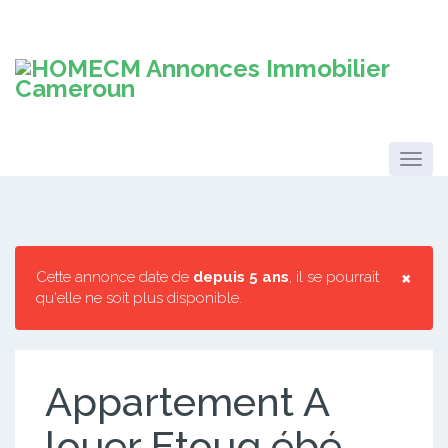
×
Cette annonce date de
depuis 5 ans
, il se pourrait
qu'elle ne soit plus disponible.
Appartement A
louer Etoug ébé