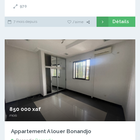
970
Détails
7 mois depuis
J'aime
850 000 xaf
mois
Appartement A louer Bonandjo