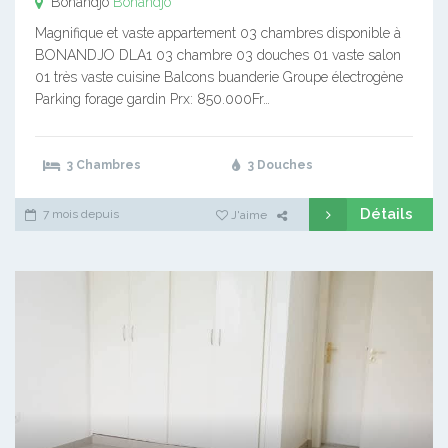
Bonandjo
Bonandjo
Magnifique et vaste appartement 03 chambres disponible à
BONANDJO DLA1 03 chambre 03 douches 01 vaste salon
01 très vaste cuisine Balcons buanderie Groupe électrogène
Parking forage gardin Prx: 850.000Fr…
3 Chambres
3 Douches
Détails
7 mois depuis
J'aime