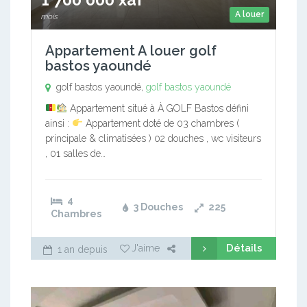
A louer
mois
Appartement A louer golf
bastos yaoundé
golf bastos yaoundé,
golf bastos yaoundé
Appartement situé à À GOLF Bastos défini
ainsi :
Appartement doté de 03 chambres (
principale & climatisées ) 02 douches , wc visiteurs
, 01 salles de…
4
3 Douches
225
Chambres
Détails
J'aime
1 an depuis