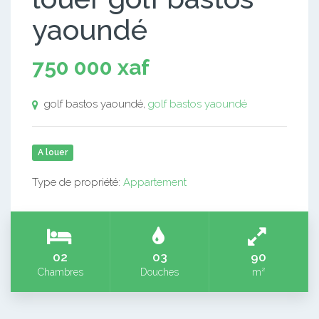
yaoundé
750 000 xaf
golf bastos yaoundé,
golf bastos yaoundé
A louer
Type de propriété:
Appartement
02
03
90
Chambres
Douches
m²