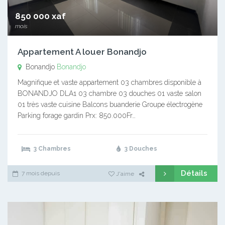
850 000 xaf
mois
Appartement A louer Bonandjo
Bonandjo
Bonandjo
Magnifique et vaste appartement 03 chambres disponible à
BONANDJO DLA1 03 chambre 03 douches 01 vaste salon
01 très vaste cuisine Balcons buanderie Groupe électrogène
Parking forage gardin Prx: 850.000Fr…
3 Chambres
3 Douches
Détails
7 mois depuis
J'aime