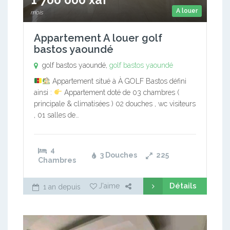
A louer
mois
Appartement A louer golf
bastos yaoundé
golf bastos yaoundé,
golf bastos yaoundé
Appartement situé à À GOLF Bastos défini
ainsi :
Appartement doté de 03 chambres (
principale & climatisées ) 02 douches , wc visiteurs
, 01 salles de…
4
3 Douches
225
Chambres
Détails
J'aime
1 an depuis