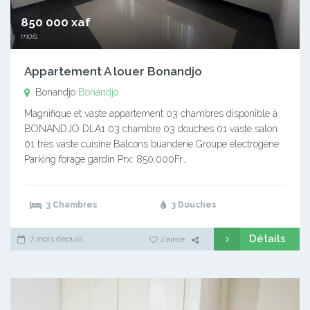
850 000 xaf
mois
Appartement A louer Bonandjo
Bonandjo
Bonandjo
Magnifique et vaste appartement 03 chambres disponible à
BONANDJO DLA1 03 chambre 03 douches 01 vaste salon
01 très vaste cuisine Balcons buanderie Groupe électrogène
Parking forage gardin Prx: 850.000Fr…
3 Chambres
3 Douches
Détails
7 mois depuis
J'aime