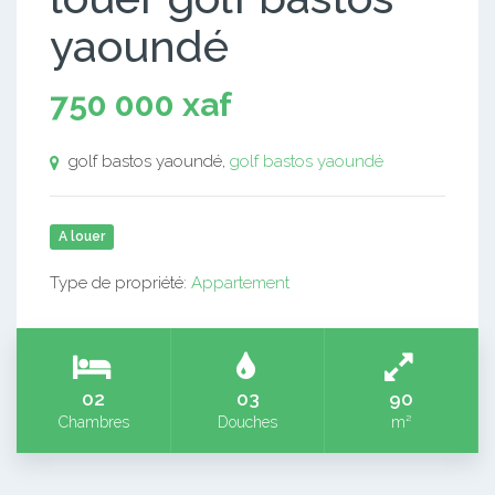
yaoundé
750 000 xaf
golf bastos yaoundé,
golf bastos yaoundé
A louer
Type de propriété:
Appartement
02
03
90
Chambres
Douches
m²