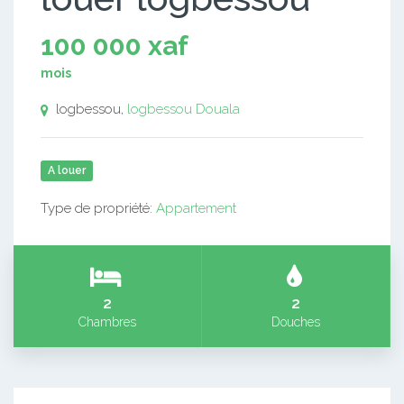
100 000 xaf
mois
logbessou,
logbessou
Douala
A louer
Type de propriété:
Appartement
2
2
Chambres
Douches