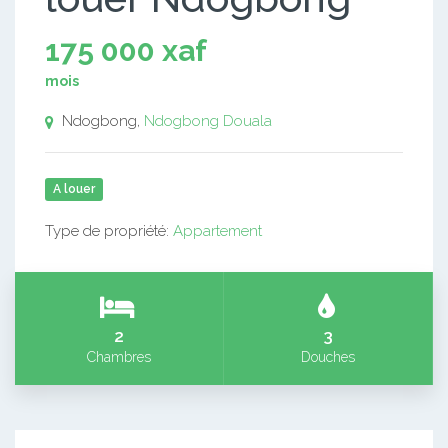
175 000 xaf
mois
Ndogbong,
Ndogbong
Douala
A louer
Type de propriété:
Appartement
2
3
Chambres
Douches