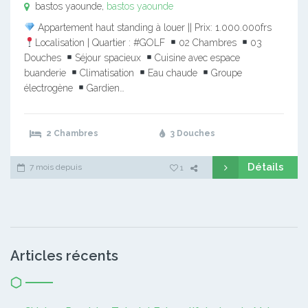
bastos yaounde,
bastos yaounde
Appartement haut standing à louer || Prix: 1.000.000frs
Localisation | Quartier : #GOLF
02 Chambres
03
Douches
Séjour spacieux
Cuisine avec espace
buanderie
Climatisation
Eau chaude
Groupe
électrogène
Gardien…
2 Chambres
3 Douches
Détails
7 mois depuis
1
Articles récents