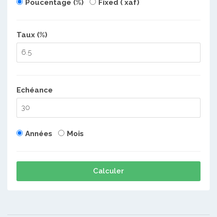
Poucentage (%)
Fixed ( xaf)
Taux (%)
Echéance
Années
Mois
Calculer