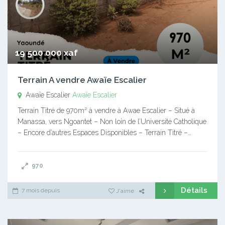
19 500 000 xaf
Terrain A vendre Awaïe Escalier
Awaïe Escalier
Awaïe Escalier
Terrain Titré de 970m² à vendre à Awae Escalier – Situé à
Manassa, vers Ngoantet – Non loin de l’Université Catholique
– Encore d’autres Espaces Disponibles – Terrain Titré –…
970
Détails
7 mois depuis
J'aime