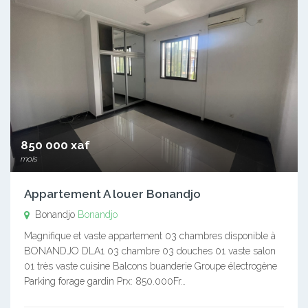
850 000 xaf
mois
Appartement A louer Bonandjo
Bonandjo
Bonandjo
Magnifique et vaste appartement 03 chambres disponible à
BONANDJO DLA1 03 chambre 03 douches 01 vaste salon
01 très vaste cuisine Balcons buanderie Groupe électrogène
Parking forage gardin Prx: 850.000Fr…