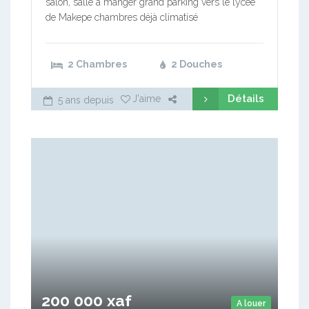
salon, salle a manger grand parking vers le lycée
de Makepe chambres déjà climatisé
2 Chambres
2 Douches
Détails
J'aime
5 ans depuis
200 000 xaf
A louer