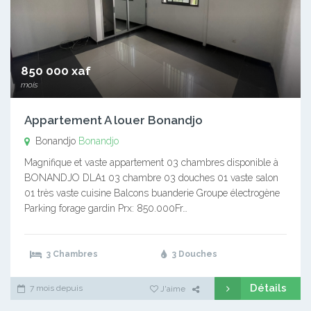
850 000 xaf
mois
Appartement A louer Bonandjo
Bonandjo
Bonandjo
Magnifique et vaste appartement 03 chambres disponible à
BONANDJO DLA1 03 chambre 03 douches 01 vaste salon
01 très vaste cuisine Balcons buanderie Groupe électrogène
Parking forage gardin Prx: 850.000Fr…
3 Chambres
3 Douches
Détails
7 mois depuis
J'aime