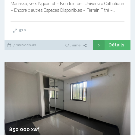
Manassa, vers Ngoantet – Non loin de l’Université Catholique
– Encore d’autres Espaces Disponibles – Terrain Titré –…
970
Détails
7 mois depuis
J'aime
850 000 xaf