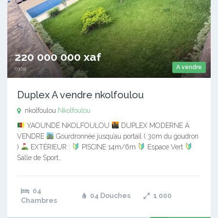
220 000 000 xaf
A vendre
mois
Duplex A vendre nkolfoulou
nkolfoulou
Nkolfoulou
YAOUNDÉ NKOLFOULOU
DUPLEX MODERNE À
VENDRE
Gourdronnée jusqu’au portail ( 30m du goudron
)
EXTÉRIEUR :
PISCINE 14m/6m
Espace Vert
Salle de Sport…
04
04 Douches
1 000
Chambres