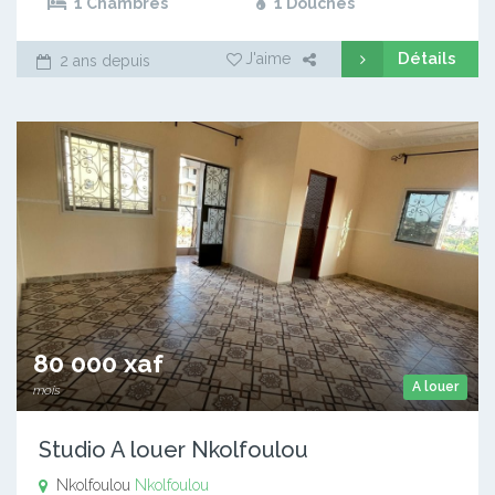
1 Chambres
1 Douches
Détails
J'aime
2 ans depuis
80 000 xaf
A louer
mois
Studio A louer Nkolfoulou
Nkolfoulou
Nkolfoulou