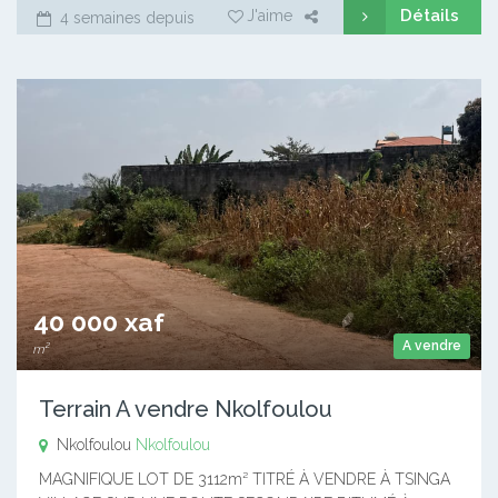
Détails
J'aime
4 semaines depuis
40 000 xaf
A vendre
m²
Terrain A vendre Nkolfoulou
Nkolfoulou
Nkolfoulou
MAGNIFIQUE LOT DE 3112m² TITRÉ À VENDRE À TSINGA