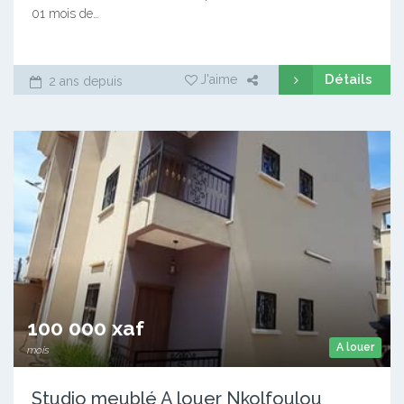
01 mois de…
Détails
J'aime
2 ans depuis
100 000 xaf
A louer
mois
Studio meublé A louer Nkolfoulou