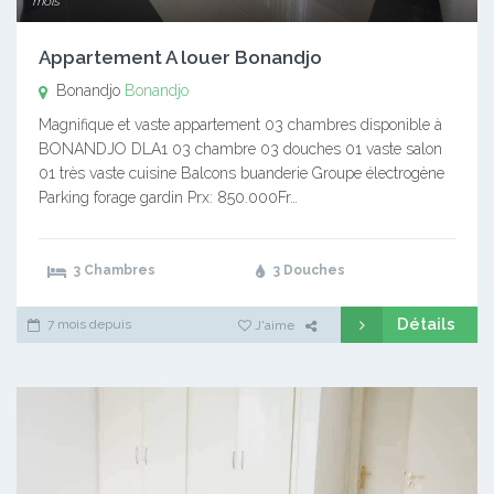
mois
Appartement A louer Bonandjo
Bonandjo
Bonandjo
Magnifique et vaste appartement 03 chambres disponible à
BONANDJO DLA1 03 chambre 03 douches 01 vaste salon
01 très vaste cuisine Balcons buanderie Groupe électrogène
Parking forage gardin Prx: 850.000Fr…
3 Chambres
3 Douches
Détails
7 mois depuis
J'aime