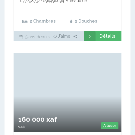
677298732/694494694 Bureaux de…
2 Chambres
2 Douches
Détails
J'aime
5 ans depuis
160 000 xaf
A louer
mois