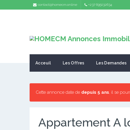
contact@homecm.online
+237 695032634
Acceuil
Les Offres
Les Demandes
Cette annonce date de
depuis 5 ans
, il se pou
Appartement A l