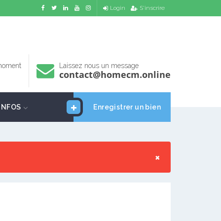
Login
S'inscrire
 moment
Laissez nous un message
contact@homecm.online
INFOS
Enregistrer un bien
×
a