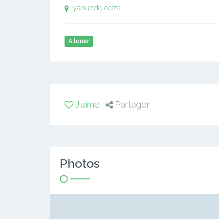
yaounde odza
A louer
J'aime
Partager
Photos