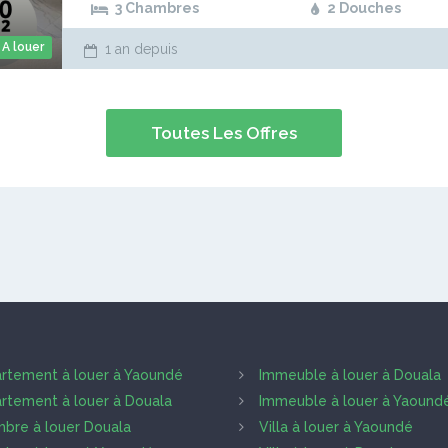
3 Chambres
2 Douches
A louer
1 an depuis
Toutes Les Offres
rtement à louer à Yaoundé
Immeuble à louer à Douala
rtement à louer à Douala
Immeuble à louer à Yaound
bre à louer Douala
Villa à louer à Yaoundé