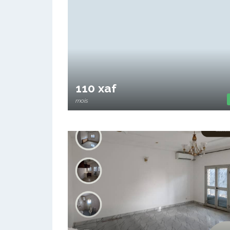
110 xaf
mois