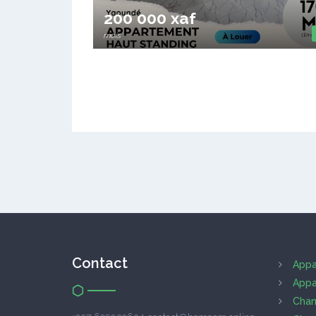
200 000 xaf
mois
Contact
Appa
Appa
Cham