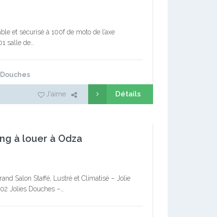
able et sécurisé à 100f de moto de l’axe
01 salle de…
 Douches
Détails
J'aime
ng à louer à Odza
d Salon Staffé, Lustré et Climatisé – Jolie
02 Jolies Douches –…