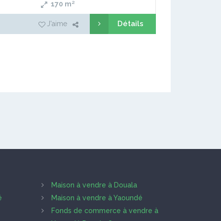
170
m²
Détails
J'aime
Maison à vendre à Douala
é
Maison à vendre à Yaoundé
Fonds de commerce à vendre à