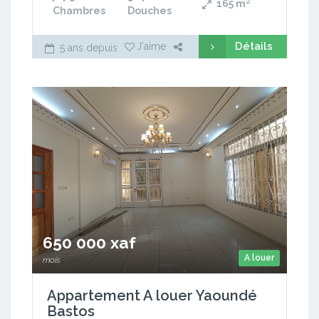
165
m²
Chambres
Douches
Détails
J'aime
5 ans depuis
650 000 xaf
A louer
mois
Appartement A louer Yaoundé
Bastos