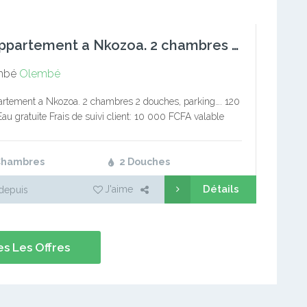
Bel Appartement a Nkozoa. 2 chambres 2 douches, parking.
mbé
Olembé
rtement a Nkozoa. 2 chambres 2 douches, parking…. 120
au gratuite Frais de suivi client: 10 000 FCFA valable
validation Commission: 1 mois de loyer Service
er…
Chambres
2 Douches
Détails
J'aime
depuis
s Les Offres