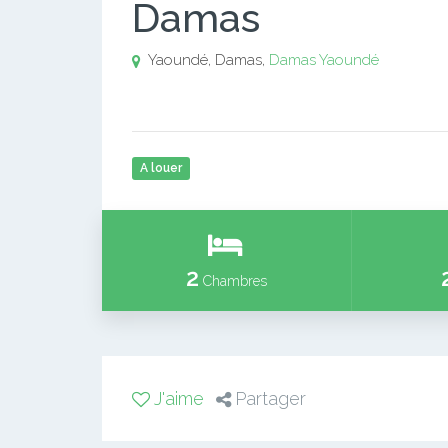
Damas
Yaoundé, Damas,
Damas
Yaoundé
A louer
2
Chambres
J'aime
Partager