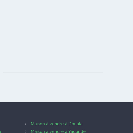
Maison à vendre à Douala
é
Maison à vendre à Yaoundé