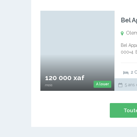
Ole
Bel Appa
000×4. E
jusqu’à 
immobili
2 
120 000 xaf
A louer
5 ans 
mois
Toute