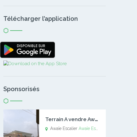
Télécharger l’application
Sponsorisés
T
errain A vendre Awaïe Escalier
Awaïe Escalier
Awaïe Escalier