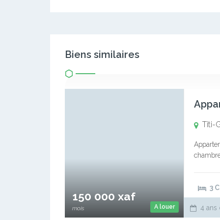
Biens similaires
Titi-
Appartem
chambres
suivi cl
3 
150 000 xaf
A louer
4 ans 
mois