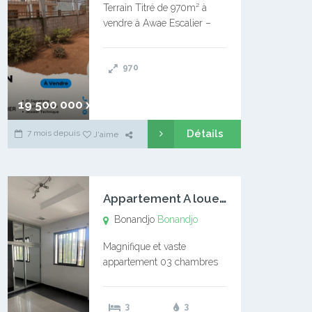
Terrain Titré de 970m² à
vendre à Awae Escalier –
Situé à Manassa, vers
Ngoantet – Non loin de
970
l’Université Catholique –
Encore d’autres Espaces
Disponibles – Terrain Titré –
19 500 000 xaf
…
Détails
7 mois depuis
J'aime
A
ppartement A louer Bonandjo
Bonandjo
Bonandjo
Magnifique et vaste
appartement 03 chambres
disponible à BONANDJO
DLA1 03 chambre 03
3
3
douches 01 vaste salon 01