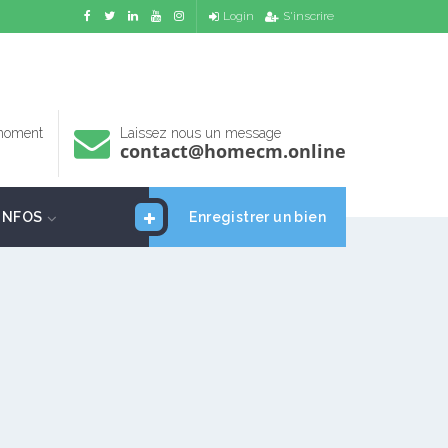
Login
S'inscrire
 moment
Laissez nous un message
contact@homecm.online
INFOS
Enregistrer un bien