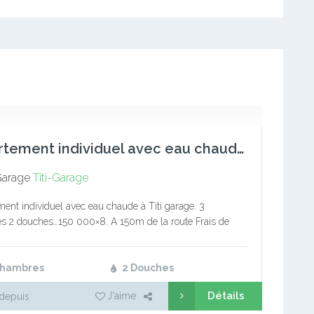
Appartement individuel avec eau chaude à Titi garage. 3 cham
Garage
Titi-Garage
ent individuel avec eau chaude à Titi garage. 3
 2 douches…150 000×8. A 150m de la route Frais de
ient: 10 000 F jusqu’à validation Commission: 1 mois…
Chambres
2 Douches
Détails
J'aime
depuis