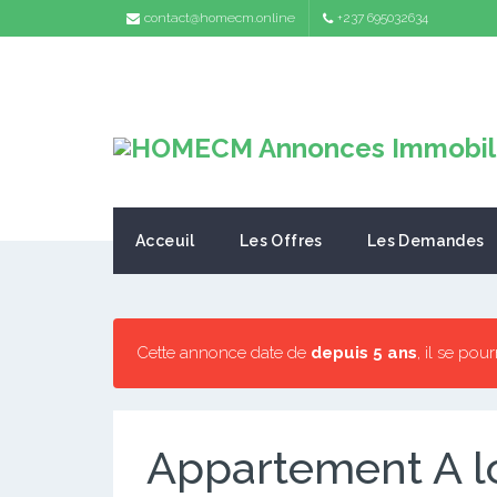
contact@homecm.online
+237 695032634
Acceuil
Les Offres
Les Demandes
Cette annonce date de
depuis 5 ans
, il se pou
Appartement A l