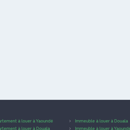
rtement à louer à Yaoundé
Immeuble à louer à Douala
rtement à louer à Douala
Immeuble à louer à Yaound