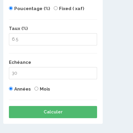
Poucentage (%)
Fixed ( xaf)
Taux (%)
Echéance
Années
Mois
Calculer