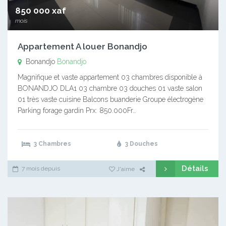
850 000 xaf
mois
Appartement A louer Bonandjo
Bonandjo
Bonandjo
Magnifique et vaste appartement 03 chambres disponible à
BONANDJO DLA1 03 chambre 03 douches 01 vaste salon
01 très vaste cuisine Balcons buanderie Groupe électrogène
Parking forage gardin Prx: 850.000Fr…
3 Chambres
3 Douches
Détails
7 mois depuis
J'aime