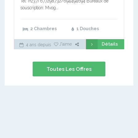
Tél: (+237) 677298732/694494694 Bureaux de
souscription: Mvog…
2 Chambres
1 Douches
Détails
J'aime
4 ans depuis
Toutes Les Offres