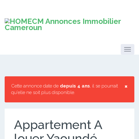
×
Cette annonce date de
depuis 4 ans
, il se pourrait
qu'elle ne soit plus disponible.
Appartement A
louer Yaoundé