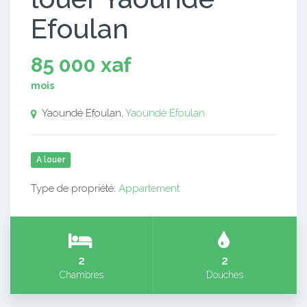
Efoulan
85 000 xaf
mois
Yaoundé Efoulan,
Yaoundé Efoulan
A louer
Type de propriété:
Appartement
2
2
Chambres
Douches